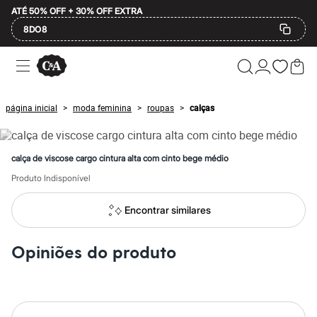
ATÉ 50% OFF + 30% OFF EXTRA
8DO8
Ofertas
Compre por Departamento
Feminino
Masculino
página inicial
moda feminina
roupas
calças
>
>
>
Infantil
Calçados
Mindse7
Plus Size
calça de viscose cargo cintura alta com cinto bege médio
Até 20% off
Até 40% off
Produto Indisponível
Até 60% off
A partir de 60% off
Encontrar similares
Feminino
Em alta
Inverno
Opiniões do produto
Alfaiataria
Novidades
Roupas
Blusas e Camisetas
Básicos