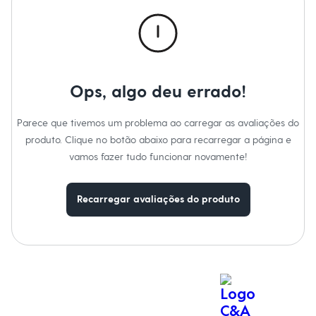
Calças
Casacos e Jaquetas
Jeans
Macacões
Saias
Shorts e Bermudas
Vestidos
Ops, algo deu errado!
Acessórios
Bolsas
Bonés e Chapéus
Parece que tivemos um problema ao carregar as avaliações do
Bijoux
produto. Clique no botão abaixo para recarregar a página e
Cintos
Óculos
vamos fazer tudo funcionar novamente!
Relógios
Calçados
Botas
Recarregar avaliações do produto
Chinelos
Rasteirinhas
Sandálias
Sapatilhas
Tênis
Marcas
City
Clock House
Mindset