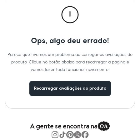
Calças
Casacos e Jaquetas
Jeans
Macacões
Saias
Shorts e Bermudas
Vestidos
Ops, algo deu errado!
Acessórios
Bolsas
Bonés e Chapéus
Parece que tivemos um problema ao carregar as avaliações do
Bijoux
produto. Clique no botão abaixo para recarregar a página e
Cintos
Óculos
vamos fazer tudo funcionar novamente!
Relógios
Calçados
Botas
Recarregar avaliações do produto
Chinelos
Rasteirinhas
Sandálias
Sapatilhas
Tênis
Marcas
City
A gente se encontra na
Clock House
Mindset