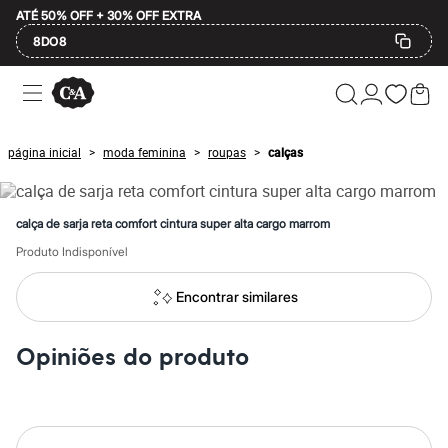
ATÉ 50% OFF + 30% OFF EXTRA
8DO8
Ofertas
Compre por Departamento
Feminino
Masculino
página inicial
moda feminina
roupas
calças
>
>
>
Infantil
Calçados
Mindse7
Plus Size
calça de sarja reta comfort cintura super alta cargo marrom
Até 20% off
Até 40% off
Produto Indisponível
Até 60% off
A partir de 60% off
Encontrar similares
Feminino
Em alta
Inverno
Opiniões do produto
Alfaiataria
Novidades
Roupas
Blusas e Camisetas
Básicos