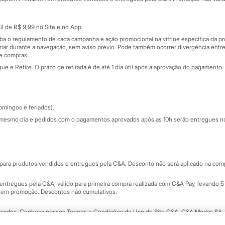
Cartão presente
atórios
Sobre o cartão presente
nceira
l de R$ 9,99 no Site e no App.
de
iba o regulamento de cada campanha e ação promocional na vitrine específica da
iar durante a navegação, sem aviso prévio. Pode também ocorrer divergência entre
de compras.
 e Retire. O prazo de retirada é de até 1 dia útil após a aprovação do pagamento. 
omingos e feriados).
mesmo dia e pedidos com o pagamentos aprovados após as 10h serão entregues no 
Segurança e qualidade
ara produtos vendidos e entregues pela C&A. Desconto não será aplicado na compr
ntregues pela C&A, válido para primeira compra realizada com C&A Pay, levando 5 
s em promoção. Descontos não cumulativos.
rvados.
Conheça nossos Termos e Condições de Uso do Site C&A
. C&A Modas SA.