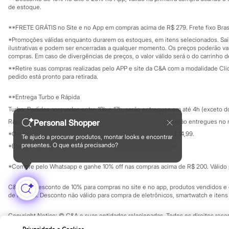
Governança
Sandálias
Investidores
de estoque.
Ouvidoria / Rel
Tênis
Sala de imprensa
Diversão
Educação fina
**FRETE GRÁTIS no Site e no App em compras acima de R$ 279. Frete fixo Brasi
Marcas
Privacidade
Sustentabilida
*Promoções válidas enquanto durarem os estoques, em itens selecionados. Sa
Baby Club
Configuração de cookies
ilustrativas e podem ser encerradas a qualquer momento. Os preços poderão var
Fifteen
Minha privacidade
compras. Em caso de divergências de preços, o valor válido será o do carrinho 
Miss Fifteen
**Retire suas compras realizadas pelo APP e site da C&A com a modalidade Clique
Palomino
pedido está pronto para retirada.
Moda íntima
Calcinhas
**Entrega Turbo e Rápida
Cuecas
Meias
Turbo: Pedidos aprovados entre 10h e 17h, serão entregues em até 4h (exceto d
Pijamas
Personal Shopper
Rápida: Pedidos com os pagamentos aprovados até as 10h, serão entregues no 
Moda praia
*O valor do frete para o turbo é R$ 24,99 e para a rápida é R$ 14,99.
Biquínis e Maiôs
Te ajudo a procurar produtos, montar looks e encontrar
Formas de pagamento
Blusas de proteção
presentes. O que está precisando?
*Essa condição ainda não estará disponível em todas as lojas.
Sungas
Personagens
*Compre pelo Whatsapp e ganhe 10% off nas compras acima de R$ 200. Válido p
Bluey
Disney
C&A Pay: desconto de 10% para compras no site e no app, produtos vendidos e e
Hello Kitty
de R$ 400. Desconto não válido para compra de eletrônicos, smartwatch e iten
Homem Aranha
Minecraft
Copyright Notice: © C&A e suas entidades relacionadas. Todos os direitos rese
Naruto
SP Cep: 06455-000 CNPJ 45.242.914/0001-05
Patrulha Canina