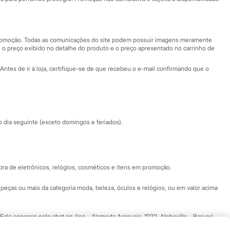
Nossas lojas
Nossas lojas plus size
Central de ética
 promoção. Todas as comunicações do site podem possuir imagens meramente
 o preço exibido no detalhe do produto e o preço apresentado no carrinho de
Eventos
Antes de ir à loja, certifique-se de que recebeu o e-mail confirmando que o
Especial Dia dos Pais
dia seguinte (exceto domingos e feriados).
a de eletrônicos, relógios, cosméticos e itens em promoção.
peças ou mais da categoria moda, beleza, óculos e relógios, ou em valor acima
 Fale conosco pelo
chat on-line
- Alameda Araguaia, 1222, Alphaville - Barueri -