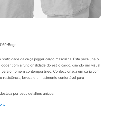
9169-Bege
 praticidade da calça jogger cargo masculina. Esta peça une o
ogger com a funcionalidade do estilo cargo, criando um visual
al para o homem contemporâneo. Confeccionada em sarja com
ce resistência, leveza e um caimento confortável para
 destaca por seus detalhes únicos:
m caimento reto e barras com elástico para um ajuste
to
↓