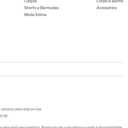
Calças
Corpo e Banho
Shorts e Bermudas
Acessórios
Moda Íntima
Baixe o app
Google store
Apple store
Atendimento
 conosco pelo chat on-line
01-05
Ajuda
Fale conosco
ara perfumes prestígio. Promoção não cumulativa e sujeita a disponibilidade