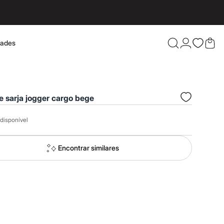
dades
Confira 
e sarja jogger cargo bege
disponível
Encontrar similares