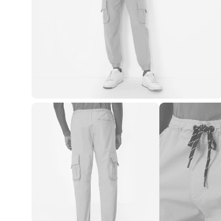
Casacos e Jaquetas
Jeans
Macacões
Saias
Shorts e Bermudas
Vestidos
Acessórios
Bolsas
Bonés e Chapéus
Bijoux
Cintos
Óculos
Relógios
Calçados
Botas
Chinelos
Rasteirinhas
Sandálias
Sapatilhas
Tênis
Marcas
City
Clock House
Mindset
Sawary