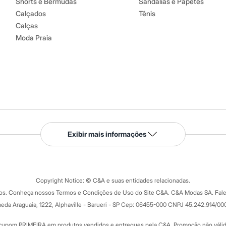
Shorts e Bermudas
Sandálias e Papetes
Calçados
Tênis
Calças
Moda Praia
Serviços
Exibir mais informações
Tipos de serviços
o C&A
Clique e retire
Trocas e devoluções
ograma
Copyright Notice: © C&A e suas entidades relacionadas.
Formas de pagamento
dos. Conheça nossos Termos e Condições de Uso do Site C&A. C&A Modas SA. Fale
Todas as vantagens
ay
eda Araguaia, 1222, Alphaville - Barueri - SP Cep: 06455-000 CNPJ 45.242.914/00
Minha C&A
rtão
Cupons de desconto
cupom PRIMEIRA em produtos vendidos e entregues pela C&A. Promoção não válida p