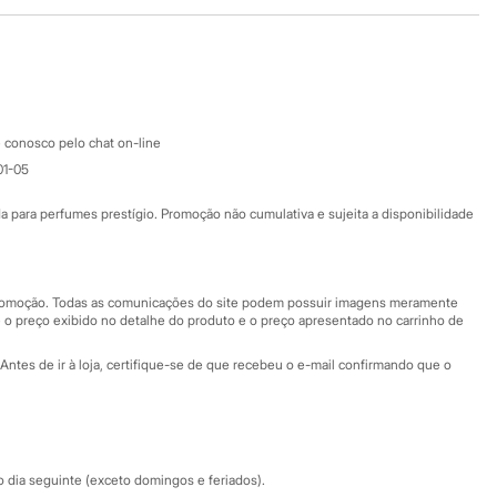
Baixe o app
Google store
Apple store
Atendimento
 conosco pelo chat on-line
01-05
Ajuda
Fale conosco
ara perfumes prestígio. Promoção não cumulativa e sujeita a disponibilidade
Nossas lojas
Nossas lojas plus size
Central de ética
 promoção. Todas as comunicações do site podem possuir imagens meramente
 o preço exibido no detalhe do produto e o preço apresentado no carrinho de
Eventos
Antes de ir à loja, certifique-se de que recebeu o e-mail confirmando que o
Especial Dia dos Pais
dia seguinte (exceto domingos e feriados).