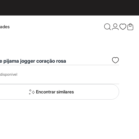
dades
Confira 
e pijama jogger coração rosa
disponível
Encontrar similares