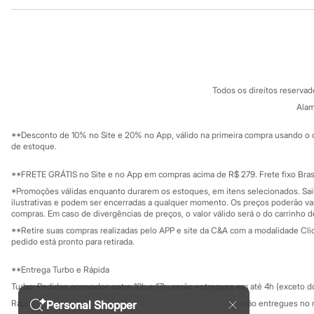
Institucional
Produtos
Sonic
Stitch
Sobre a C&A
Cartão C&A
Beleza
Sobre o cartã
Fornecedores
Kits
Perfumes árabes
Termos e condições
C&A&VC
Novidades
Conheça o pr
Política de privacidade
Cabelos
Todos os direitos reserva
Trabalhe conosco
C&A Pay
Condicionador
Sobre o C&A P
Alam
Escovas e Pentes
Sustentabilidade
Finalizadores
Solicite seu ca
Mapa do site
**Desconto de 10% no Site e 20% no App, válido na primeira compra usando o 
Shampoo
Governança
Investidores
de estoque.
Tratamento
Ouvidoria / Rel
Cuidados com o corpo
Sala de imprensa
Hidratante
Educação fina
**FRETE GRÁTIS no Site e no App em compras acima de R$ 279. Frete fixo Brasi
Privacidade
Protetor solar
Sustentabilida
*Promoções válidas enquanto durarem os estoques, em itens selecionados. Sa
Configuração de cookies
Tratamento
ilustrativas e podem ser encerradas a qualquer momento. Os preços poderão var
Cuidados com o rosto
Minha privacidade
compras. Em caso de divergências de preços, o valor válido será o do carrinho 
Esfoliante
**Retire suas compras realizadas pelo APP e site da C&A com a modalidade Clique
Hidratante
pedido está pronto para retirada.
Protetor solar
Tônicos
**Entrega Turbo e Rápida
Maquiagens
Turbo: Pedidos aprovados entre 10h e 17h, serão entregues em até 4h (exceto d
Base
Batom
Personal Shopper
Rápida: Pedidos com os pagamentos aprovados até as 10h, serão entregues no 