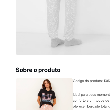
Yessica
Moda esportiva
Acessórios
Blusas
Calçados
Leggings
Shorts e Bermudas
Tops
Moda íntima
Calcinhas
Cintas e Modeladores
Meias
Pijamas
Sutiãs e Tops
Moda praia
Biquínis
Sobre o produto
Maiôs
Saídas de praia
Personagens
Codigo do produto
:
106
Plus size
Blusas e Camisetas
Calças
Ideal para seus moment
Casacos e Jaquetas
conforto e um toque de
Jeans
oferece liberdade total
Moda esportiva