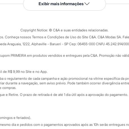
Serviços
Exibir mais informações
Tipos de serviços
o C&A
Clique e retire
Trocas e devoluções
ograma
Copyright Notice: © C&A e suas entidades relacionadas.
Formas de pagamento
dos. Conheça nossos Termos e Condições de Uso do Site C&A. C&A Modas SA. Fale
Todas as vantagens
ay
eda Araguaia, 1222, Alphaville - Barueri - SP Cep: 06455-000 CNPJ 45.242.914/00
Minha C&A
rtão
Cupons de desconto
cupom PRIMEIRA em produtos vendidos e entregues pela C&A. Promoção não válida p
Cartão presente
atórios
Sobre o cartão presente
nceira
l de R$ 9,99 no Site e no App.
de
iba o regulamento de cada campanha e ação promocional na vitrine específica da
iar durante a navegação, sem aviso prévio. Pode também ocorrer divergência entre
de compras.
 e Retire. O prazo de retirada é de até 1 dia útil após a aprovação do pagamento. 
omingos e feriados).
mesmo dia e pedidos com o pagamentos aprovados após as 10h serão entregues no 