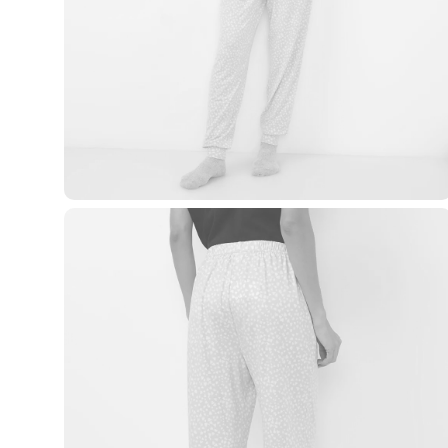
Casacos e Jaquetas
Jeans
Macacões
Saias
Shorts e Bermudas
Vestidos
Acessórios
Bolsas
Bonés e Chapéus
Bijoux
Cintos
Óculos
Relógios
Calçados
Botas
Chinelos
Rasteirinhas
Sandálias
Sapatilhas
Tênis
Marcas
City
Clock House
Mindset
Sawary