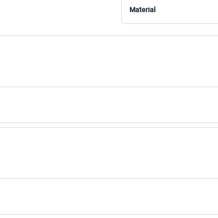
Material
 C&A! ❤
amanho P.
Suas medidas são:
 Busto: 80cm / Cintura: 61cm / Quadril: 88cm.
s:
oliéster, 5% elastano
ino