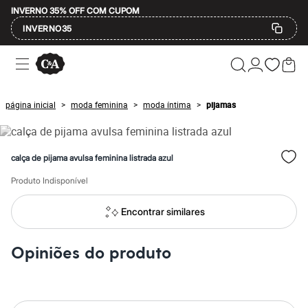
INVERNO 35% OFF COM CUPOM
INVERNO35
Ofertas
Compre por Departamento
Feminino
Masculino
página inicial
moda feminina
moda íntima
pijamas
>
>
>
Infantil
Calçados
Mindse7
Plus Size
calça de pijama avulsa feminina listrada azul
Até 20% off
Até 40% off
Produto Indisponível
Até 60% off
A partir de 60% off
Feminino
Encontrar similares
Em alta
Inverno
Alfaiataria
Opiniões do produto
Novidades
Roupas
Blusas e Camisetas
Básicos