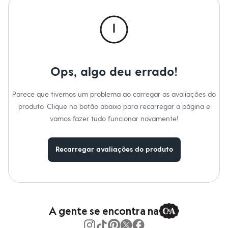
Calças
Casacos e Jaquetas
Jeans
Macacões
Saias
Shorts e Bermudas
Vestidos
Acessórios
Ops, algo deu errado!
Bolsas
Bonés e Chapéus
Bijoux
Parece que tivemos um problema ao carregar as avaliações do
Cintos
produto. Clique no botão abaixo para recarregar a página e
Óculos
vamos fazer tudo funcionar novamente!
Relógios
Calçados
Botas
Chinelos
Recarregar avaliações do produto
Rasteirinhas
Sandálias
Sapatilhas
Tênis
Marcas
City
A gente se encontra na
Clock House
Mindset