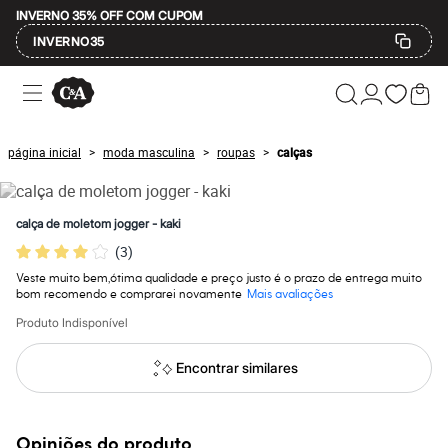
INVERNO 35% OFF COM CUPOM
INVERNO35
Ofertas
Compre por Departamento
Feminino
Masculino
página inicial
moda masculina
roupas
calças
>
>
>
Infantil
Calçados
Mindse7
Plus Size
calça de moletom jogger - kaki
Até 20% off
(
3
)
Até 40% off
Até 60% off
Veste muito bem,ótima qualidade e preço justo é o prazo de entrega muito
A partir de 60% off
bom recomendo e comprarei novamente
Mais avaliações
Feminino
Em alta
Produto Indisponível
Inverno
Alfaiataria
Encontrar similares
Novidades
Roupas
Blusas e Camisetas
Básicos
Opiniões do produto