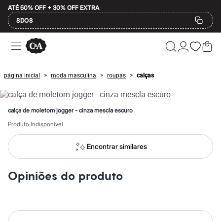
ATÉ 50% OFF + 30% OFF EXTRA
8DO8
Ofertas
Compre por Departamento
Feminino
Masculino
página inicial
moda masculina
roupas
calças
>
>
>
Infantil
Calçados
Mindse7
Plus Size
calça de moletom jogger - cinza mescla escuro
Até 20% off
Até 40% off
Produto Indisponível
Até 60% off
A partir de 60% off
Encontrar similares
Feminino
Em alta
Inverno
Opiniões do produto
Alfaiataria
Novidades
Roupas
Blusas e Camisetas
Básicos