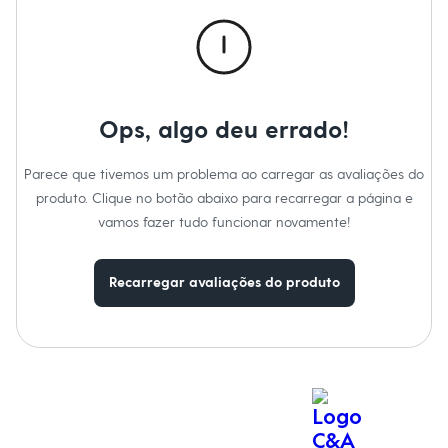
Calças
Casacos e Jaquetas
Jeans
Macacões
Saias
Shorts e Bermudas
Vestidos
Ops, algo deu errado!
Acessórios
Bolsas
Bonés e Chapéus
Parece que tivemos um problema ao carregar as avaliações do
Bijoux
produto. Clique no botão abaixo para recarregar a página e
Cintos
Óculos
vamos fazer tudo funcionar novamente!
Relógios
Calçados
Botas
Recarregar avaliações do produto
Chinelos
Rasteirinhas
Sandálias
Sapatilhas
Tênis
Marcas
City
Clock House
Mindset