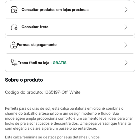
Calças
Casacos e Jaquetas
Consultar produtos em lojas proximas
Jeans
Macacões
Saias
Consultar frete
Shorts e Bermudas
Vestidos
Acessórios
Formas de pagamento
Bolsas
Bonés e Chapéus
Bijoux
Cintos
Troca fácil na loja -
GRÁTIS
Óculos
Relógios
Calçados
Sobre o produto
Botas
Chinelos
Codigo do produto
:
1065197-Off_White
Rasteirinhas
Sandálias
Sapatilhas
Perfeita para os dias de sol, esta calça pantalona em crochê combina o
Tênis
charme do trabalho artesanal com um design moderno e fluido. Sua
Marcas
modelagem ampla proporciona conforto e um caimento leve, ideal para criar
looks de praia sofisticados e descontraídos. Uma peça versátil que transita
City
com elegância da areia para um passeio ao entardecer.
Clock House
Mindset
Esta calça feminina se destaca por seus detalhes únicos: