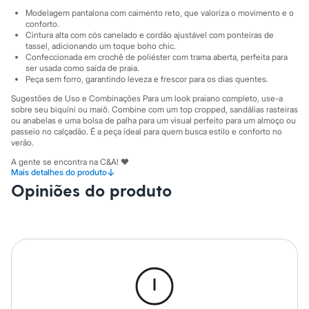
Sawary
Modelagem pantalona com caimento reto, que valoriza o movimento e o
Yessica
conforto.
Moda esportiva
Cintura alta com cós canelado e cordão ajustável com ponteiras de
Acessórios
tassel, adicionando um toque boho chic.
Blusas
Confeccionada em crochê de poliéster com trama aberta, perfeita para
Calçados
ser usada como saída de praia.
Leggings
Peça sem forro, garantindo leveza e frescor para os dias quentes.
Shorts e Bermudas
Sugestões de Uso e Combinações Para um look praiano completo, use-a
Tops
sobre seu biquíni ou maiô. Combine com um top cropped, sandálias rasteiras
Moda íntima
ou anabelas e uma bolsa de palha para um visual perfeito para um almoço ou
Calcinhas
passeio no calçadão. É a peça ideal para quem busca estilo e conforto no
Cintas e Modeladores
verão.
Meias
A gente se encontra na C&A! ❤
Pijamas
↓
Mais detalhes do produto
Sutiãs e Tops
Opiniões do produto
Moda praia
A Modelo veste tamanho P.
Suas medidas são:
Biquínis
Altura: 171cm / Busto: 70cm / Cintura: 60cm / Quadril: 90cm.
Maiôs
Saídas de praia
Informacoes gerais:
Personagens
Material
:
100% poliéster
Plus size
Cor
:
Bege
Blusas e Camisetas
Marcas
:
Yessica
Calças
Gênero
:
Feminino
Casacos e Jaquetas
Jeans