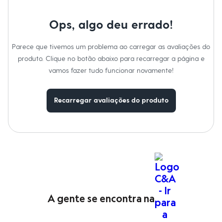
Moda esportiva
Shorts e Saias
Vestidos
Ops, algo deu errado!
Masculino
Em alta
Parece que tivemos um problema ao carregar as avaliações do
Dia dos Pais
Inverno
produto. Clique no botão abaixo para recarregar a página e
Novidades
vamos fazer tudo funcionar novamente!
Roupas
Bermudas
Camisas
Recarregar avaliações do produto
Calças
Camisetas e Regatas
Casacos e Jaquetas
Jeans
Polos
Acessórios
Bolsas e Mochilas
Chapéus e Bonés
Cintos
Carteiras
Óculos
A gente se encontra na
Relógios
Calçados
Botas