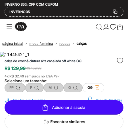
INVERNO 35% OFF COM CUPOM
INVERNO35
Ofertas
Compre por Departamento
Feminino
Masculino
página inicial
moda feminina
roupas
calças
>
>
>
Infantil
Calçados
Mindse7
calça de crochê cintura alta canelada off white GG
Plus Size
Até 20% off
R$ 129,99
R$ 159,99
Até 40% off
4
x
R$ 32,49
sem juros no
C&A Pay
Até 60% off
Selecione um
tamanho
:
A partir de 60% off
Feminino
PP
P
M
G
GG
Em alta
Inverno
Confira seu tamanho
Guia de Medidas
Alfaiataria
Adicionar à sacola
Novidades
Roupas
Blusas e Camisetas
Encontrar similares
Básicos