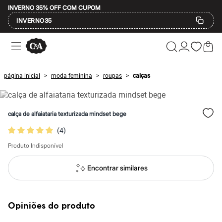
INVERNO 35% OFF COM CUPOM
INVERNO35
Ofertas
Compre por Departamento
Feminino
Masculino
página inicial
moda feminina
roupas
calças
>
>
>
Infantil
Calçados
Mindse7
Plus Size
calça de alfaiataria texturizada mindset bege
Até 20% off
Até 40% off
(
4
)
Até 60% off
A partir de 60% off
Produto Indisponível
Feminino
Em alta
Encontrar similares
Inverno
Alfaiataria
Novidades
Roupas
Opiniões do produto
Blusas e Camisetas
Básicos