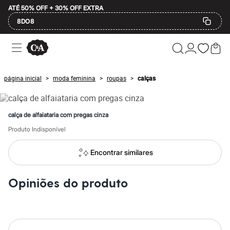
ATÉ 50% OFF + 30% OFF EXTRA
8DO8
Ofertas
Compre por Departamento
Feminino
Masculino
página inicial
moda feminina
roupas
calças
>
>
>
Infantil
Calçados
Mindse7
Plus Size
calça de alfaiataria com pregas cinza
Até 20% off
Até 40% off
Produto Indisponível
Até 60% off
A partir de 60% off
Encontrar similares
Feminino
Em alta
Inverno
Opiniões do produto
Alfaiataria
Novidades
Roupas
Blusas e Camisetas
Básicos