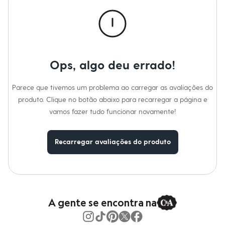
Calças
Casacos e Jaquetas
Jeans
Macacões
Saias
Shorts e Bermudas
Vestidos
Ops, algo deu errado!
Acessórios
Bolsas
Bonés e Chapéus
Parece que tivemos um problema ao carregar as avaliações do
Bijoux
produto. Clique no botão abaixo para recarregar a página e
Cintos
Óculos
vamos fazer tudo funcionar novamente!
Relógios
Calçados
Botas
Recarregar avaliações do produto
Chinelos
Rasteirinhas
Sandálias
Sapatilhas
Tênis
Marcas
City
A gente se encontra na
Clock House
Mindset