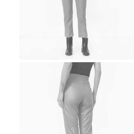
Blusas e Camisetas
Básicos
Calças
Casacos e Jaquetas
Jeans
Macacões
Saias
Shorts e Bermudas
Vestidos
Acessórios
Bolsas
Bonés e Chapéus
Bijoux
Cintos
Óculos
Relógios
Calçados
Botas
Chinelos
Rasteirinhas
Sandálias
Sapatilhas
Tênis
Marcas
City