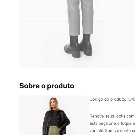
Clock House
Mindset
Sawary
Yessica
Moda esportiva
Acessórios
Blusas
Calçados
Leggings
Shorts e Bermudas
Tops
Moda íntima
Calcinhas
Cintas e Modeladores
Meias
Pijamas
Sobre o produto
Sutiãs e Tops
Moda praia
Biquínis
Codigo do produto
:
104
Maiôs
Saídas de praia
Personagens
Renove seus looks com 
Plus size
esta peça une o toque m
Blusas e Camisetas
versátil. Seu caimento 
Calças