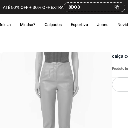
8DO8
ATÉ 50% OFF + 30% OFF EXTRA
Beleza
Mindse7
Calçados
Esportivo
Jeans
Novi
calça c
Produto In