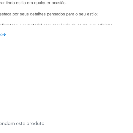
arantindo estilo em qualquer ocasião.
destaca por seus detalhes pensados para o seu estilo:
liuretano, um material com aparência de couro que adiciona
to
↓
 ideal para destacar seus calçados favoritos.
ionais e fechamento discreto por zíper e colchetes.
ado que confere um charme extra à peça.
mbinações Para um visual contemporâneo, combine a calça
de tricô e botas de cano curto, como um coturno ou bota de
 é um look mais despojado para o dia a dia, aposte em uma
nis casual. Para ocasiões que pedem mais elegância, use-a
 fluido e um salto alto, criando uma produção sofisticada e
 C&A! ❤
s:
mendam este produto