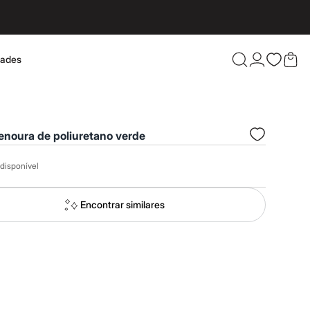
dades
Confira 
enoura de poliuretano verde
disponível
Encontrar similares