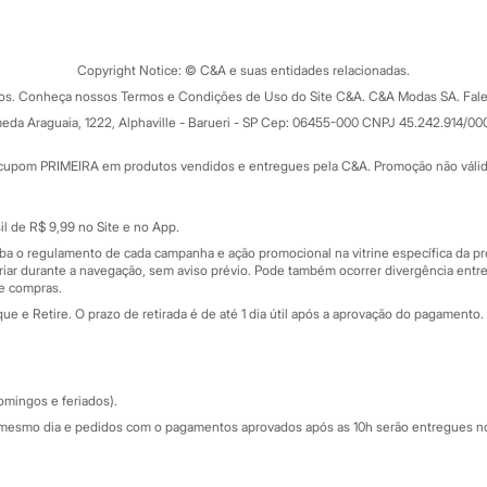
Tipos de serviços
o C&A
Clique e retire
Trocas e devoluções
ograma
Copyright Notice: © C&A e suas entidades relacionadas.
Formas de pagamento
dos. Conheça nossos Termos e Condições de Uso do Site C&A. C&A Modas SA. Fale
Todas as vantagens
ay
eda Araguaia, 1222, Alphaville - Barueri - SP Cep: 06455-000 CNPJ 45.242.914/00
Minha C&A
rtão
Cupons de desconto
cupom PRIMEIRA em produtos vendidos e entregues pela C&A. Promoção não válida p
Cartão presente
atórios
Sobre o cartão presente
nceira
l de R$ 9,99 no Site e no App.
de
iba o regulamento de cada campanha e ação promocional na vitrine específica da
iar durante a navegação, sem aviso prévio. Pode também ocorrer divergência entre
de compras.
 e Retire. O prazo de retirada é de até 1 dia útil após a aprovação do pagamento. 
omingos e feriados).
mesmo dia e pedidos com o pagamentos aprovados após as 10h serão entregues no 
Segurança e qualidade