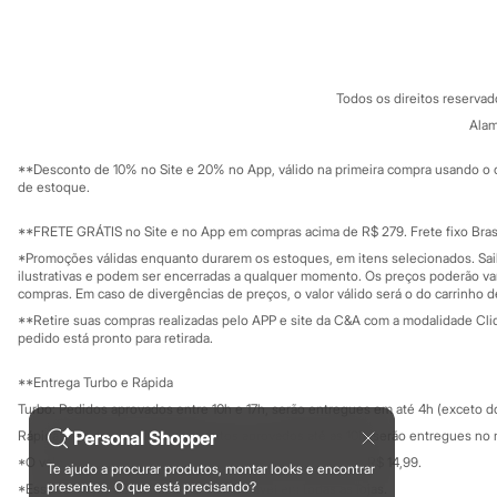
Sobre a C&A
Cartão C&A
Minecraft
Sobre o cartã
Fornecedores
Naruto
Termos e condições
C&A&VC
Patrulha Canina
Conheça o pr
Sonic
Política de privacidade
Stitch
Todos os direitos reserva
Trabalhe conosco
C&A Pay
Beleza
Sobre o C&A P
Alam
Sustentabilidade
Kits
Solicite seu ca
Perfumes árabes
Mapa do site
**Desconto de 10% no Site e 20% no App, válido na primeira compra usando o 
Novidades
Governança
Investidores
de estoque.
Cabelos
Ouvidoria / Rel
Sala de imprensa
Condicionador
Educação fina
**FRETE GRÁTIS no Site e no App em compras acima de R$ 279. Frete fixo Brasi
Escovas e Pentes
Privacidade
Finalizadores
Sustentabilida
*Promoções válidas enquanto durarem os estoques, em itens selecionados. Sa
Configuração de cookies
Shampoo
ilustrativas e podem ser encerradas a qualquer momento. Os preços poderão var
Minha privacidade
compras. Em caso de divergências de preços, o valor válido será o do carrinho 
Tratamento
Cuidados com o corpo
**Retire suas compras realizadas pelo APP e site da C&A com a modalidade Clique
Hidratante
pedido está pronto para retirada.
Protetor solar
Tratamento
**Entrega Turbo e Rápida
Cuidados com o rosto
Turbo: Pedidos aprovados entre 10h e 17h, serão entregues em até 4h (exceto d
Esfoliante
Hidratante
Personal Shopper
Rápida: Pedidos com os pagamentos aprovados até as 10h, serão entregues no 
Protetor solar
*O valor do frete para o turbo é R$ 24,99 e para a rápida é R$ 14,99.
Te ajudo a procurar produtos, montar looks e encontrar
Tônicos
Formas de pagamento
presentes. O que está precisando?
*Essa condição ainda não estará disponível em todas as lojas.