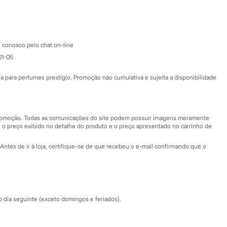
Google store
Apple store
Atendimento
 conosco pelo chat on-line
01-05
Ajuda
Fale conosco
ara perfumes prestígio. Promoção não cumulativa e sujeita a disponibilidade
Nossas lojas
Nossas lojas plus size
Central de ética
 promoção. Todas as comunicações do site podem possuir imagens meramente
 o preço exibido no detalhe do produto e o preço apresentado no carrinho de
Eventos
Antes de ir à loja, certifique-se de que recebeu o e-mail confirmando que o
Especial Dia dos Pais
dia seguinte (exceto domingos e feriados).