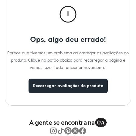
Calças
Casacos e Jaquetas
Jeans
Macacões
Saias
Shorts e Bermudas
Vestidos
Ops, algo deu errado!
Acessórios
Bolsas
Bonés e Chapéus
Parece que tivemos um problema ao carregar as avaliações do
Bijoux
produto. Clique no botão abaixo para recarregar a página e
Cintos
Óculos
vamos fazer tudo funcionar novamente!
Relógios
Calçados
Botas
Recarregar avaliações do produto
Chinelos
Rasteirinhas
Sandálias
Sapatilhas
Tênis
Marcas
City
A gente se encontra na
Clock House
Mindset