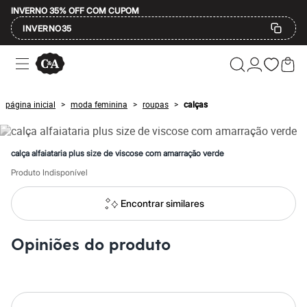
INVERNO 35% OFF COM CUPOM
INVERNO35
Ofertas
Compre por Departamento
Feminino
Masculino
página inicial
moda feminina
roupas
calças
>
>
>
Infantil
Calçados
Mindse7
Plus Size
calça alfaiataria plus size de viscose com amarração verde
Até 20% off
Até 40% off
Produto Indisponível
Até 60% off
A partir de 60% off
Encontrar similares
Feminino
Em alta
Inverno
Opiniões do produto
Alfaiataria
Novidades
Roupas
Blusas e Camisetas
Básicos