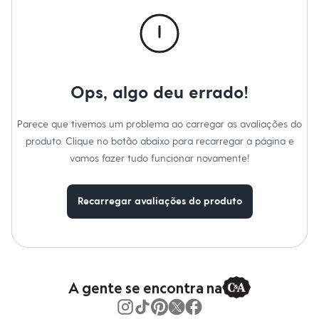
Roupas
Blusas e Camisetas
Básicos
Calças
Casacos e Jaquetas
Jeans
Macacões
Ops, algo deu errado!
Saias
Shorts e Bermudas
Vestidos
Parece que tivemos um problema ao carregar as avaliações do
Acessórios
produto. Clique no botão abaixo para recarregar a página e
Bolsas
Bonés e Chapéus
vamos fazer tudo funcionar novamente!
Bijoux
Cintos
Óculos
Recarregar avaliações do produto
Relógios
Calçados
Botas
Chinelos
Rasteirinhas
Sandálias
Sapatilhas
A gente se encontra na
Tênis
Marcas