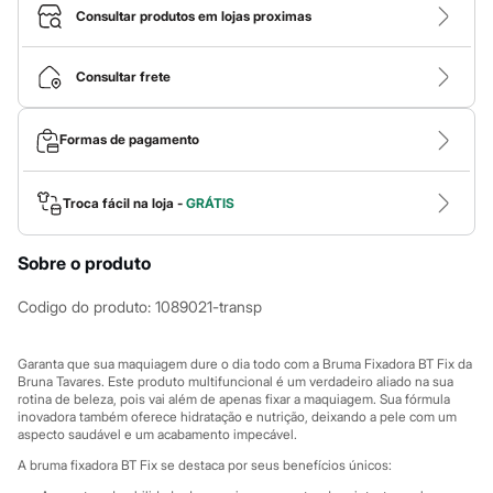
Calças
Consultar produtos em lojas proximas
Casacos e Jaquetas
Jeans
Macacões
Consultar frete
Saias
Shorts e Bermudas
Vestidos
Formas de pagamento
Acessórios
Bolsas
Bonés e Chapéus
Bijoux
Troca fácil na loja -
GRÁTIS
Cintos
Óculos
Sobre o produto
Relógios
Calçados
Botas
Codigo do produto
:
1089021-transp
Chinelos
Rasteirinhas
Sandálias
Garanta que sua maquiagem dure o dia todo com a Bruma Fixadora BT Fix da
Sapatilhas
Bruna Tavares. Este produto multifuncional é um verdadeiro aliado na sua
rotina de beleza, pois vai além de apenas fixar a maquiagem. Sua fórmula
Tênis
inovadora também oferece hidratação e nutrição, deixando a pele com um
Marcas
aspecto saudável e um acabamento impecável.
City
Clock House
A bruma fixadora BT Fix se destaca por seus benefícios únicos:
Mindset