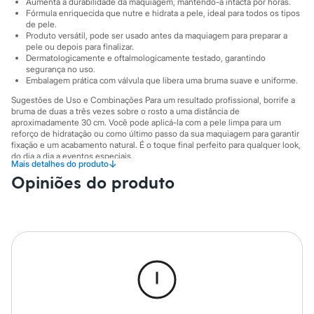
Aumenta a durabilidade da maquiagem, mantendo-a intacta por horas.
Sawary
Fórmula enriquecida que nutre e hidrata a pele, ideal para todos os tipos
Yessica
de pele.
Moda esportiva
Produto versátil, pode ser usado antes da maquiagem para preparar a
Acessórios
pele ou depois para finalizar.
Blusas
Dermatologicamente e oftalmologicamente testado, garantindo
Calçados
segurança no uso.
Leggings
Embalagem prática com válvula que libera uma bruma suave e uniforme.
Shorts e Bermudas
Sugestões de Uso e Combinações Para um resultado profissional, borrife a
Tops
bruma de duas a três vezes sobre o rosto a uma distância de
Moda íntima
aproximadamente 30 cm. Você pode aplicá-la com a pele limpa para um
Calcinhas
reforço de hidratação ou como último passo da sua maquiagem para garantir
Cintas e Modeladores
fixação e um acabamento natural. É o toque final perfeito para qualquer look,
Meias
do dia a dia a eventos especiais.
↓
Mais detalhes do produto
Pijamas
A gente se encontra na C&A! ❤
Opiniões do produto
Sutiãs e Tops
Moda praia
Informacoes gerais:
Biquínis
Marcas
:
Bruna Tavares
Maiôs
Saídas de praia
Personagens
Plus size
Blusas e Camisetas
Calças
Casacos e Jaquetas
Jeans