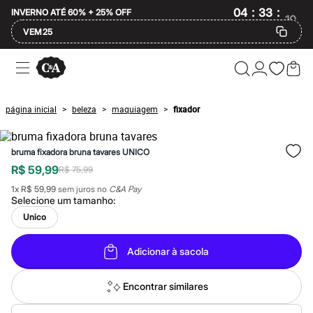
:
:
04
33
10
INVERNO ATÉ 60% + 25% OFF
VEM25
Ofertas
Compre por Departamento
Feminino
Masculino
página inicial
beleza
maquiagem
fixador
>
>
>
Infantil
Calçados
Mindse7
bruma fixadora bruna tavares UNICO
Plus Size
Até 20% off
R$ 59,99
R$ 75,99
Até 40% off
1
x
R$ 59,99
sem juros no
C&A Pay
Até 60% off
Selecione um
tamanho
:
A partir de 60% off
Feminino
Unico
Em alta
Inverno
Adicionar à sacola
Alfaiataria
Novidades
Roupas
Encontrar similares
Blusas e Camisetas
Básicos