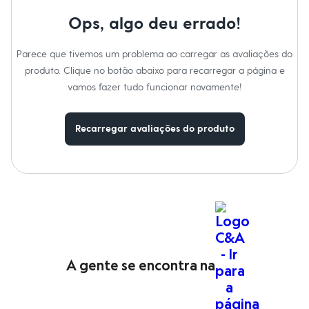
Moda esportiva
Shorts e Saias
Ops, algo deu errado!
Vestidos
Masculino
Parece que tivemos um problema ao carregar as avaliações do
Em alta
Inverno
produto. Clique no botão abaixo para recarregar a página e
Novidades
vamos fazer tudo funcionar novamente!
Roupas
Bermudas
Camisas
Recarregar avaliações do produto
Calças
Camisetas e Regatas
Casacos e Jaquetas
Jeans
Polos
Acessórios
Bolsas e Mochilas
Chapéus e Bonés
Cintos
Carteiras
Óculos
A gente se encontra na
Relógios
Calçados
Botas
Chinelos