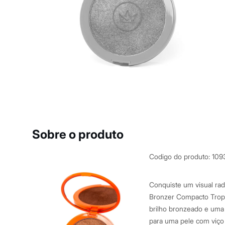
Casacos e Jaquetas
Jeans
Macacões
Saias
Shorts e Bermudas
Vestidos
Acessórios
Bolsas
Bonés e Chapéus
Bijoux
Cintos
Óculos
Relógios
Calçados
Botas
Sobre o produto
Chinelos
Rasteirinhas
Sandálias
Codigo do produto
:
109
Sapatilhas
Tênis
Marcas
Conquiste um visual ra
City
Bronzer Compacto Tropi
Clock House
brilho bronzeado e uma 
Mindset
Sawary
para uma pele com viço 