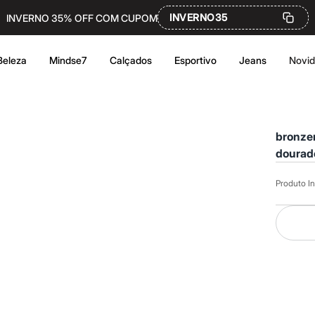
INVERNO35
INVERNO 35% OFF COM CUPOM
Beleza
Mindse7
Calçados
Esportivo
Jeans
Novi
bronzer
dourad
Produto In