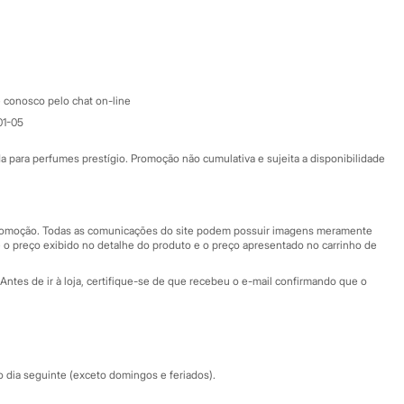
Google store
Apple store
Atendimento
 conosco pelo chat on-line
01-05
Ajuda
Fale conosco
ara perfumes prestígio. Promoção não cumulativa e sujeita a disponibilidade
Nossas lojas
Nossas lojas plus size
Central de ética
 promoção. Todas as comunicações do site podem possuir imagens meramente
 o preço exibido no detalhe do produto e o preço apresentado no carrinho de
Eventos
Antes de ir à loja, certifique-se de que recebeu o e-mail confirmando que o
Especial Dia dos Pais
dia seguinte (exceto domingos e feriados).