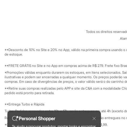
Infantil
Sobre a C&A
Cartão C&A
Em alta
Sobre o cartã
Arrumadinho para os meninos
Fornecedores
Romântico para as meninas
Termos e condições
C&A&VC
Inverno
Conheça o pr
Política de privacidade
Novidades
Todos os direitos reserva
Roupas menina
Trabalhe conosco
C&A Pay
Sobre o C&A P
0 a 24 meses
Alam
Sustentabilidade
1 a 5 anos
Solicite seu ca
Mapa do site
4 a 12 anos
**Desconto de 10% no Site e 20% no App, válido na primeira compra usando o 
Governança
10 a 16 anos
Investidores
de estoque.
Ouvidoria / Rel
Roupas menino
Sala de imprensa
0 a 24 meses
Educação fina
**FRETE GRÁTIS no Site e no App em compras acima de R$ 279. Frete fixo Brasi
1 a 5 anos
Privacidade
Sustentabilida
*Promoções válidas enquanto durarem os estoques, em itens selecionados. Sa
4 a 12 anos
Configuração de cookies
ilustrativas e podem ser encerradas a qualquer momento. Os preços poderão var
10 a 16 anos
Minha privacidade
compras. Em caso de divergências de preços, o valor válido será o do carrinho 
Acessórios
**Retire suas compras realizadas pelo APP e site da C&A com a modalidade Clique
Recém-nascido
pedido está pronto para retirada.
Bolsas e Mochilas
Chapéus
**Entrega Turbo e Rápida
Calçados
Botas
Turbo: Pedidos aprovados entre 10h e 17h, serão entregues em até 4h (exceto d
Chinelos
Rápida: Pedidos com os pagamentos aprovados até as 10h, serão entregues no 
Personal Shopper
Pantufas
*O valor do frete para o turbo é R$ 24,99 e para a rápida é R$ 14,99.
Rasteirinhas
Te ajudo a procurar produtos, montar looks e encontrar