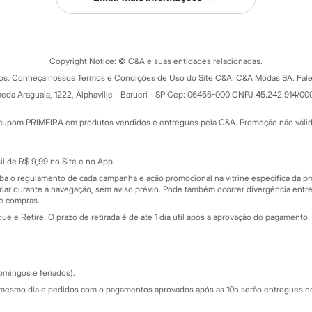
Tipos de serviços
o C&A
Clique e retire
Trocas e devoluções
ograma
Copyright Notice: © C&A e suas entidades relacionadas.
Formas de pagamento
dos. Conheça nossos Termos e Condições de Uso do Site C&A. C&A Modas SA. Fale
Todas as vantagens
ay
eda Araguaia, 1222, Alphaville - Barueri - SP Cep: 06455-000 CNPJ 45.242.914/00
Minha C&A
rtão
Cupons de desconto
cupom PRIMEIRA em produtos vendidos e entregues pela C&A. Promoção não válida p
Cartão presente
atórios
Sobre o cartão presente
nceira
l de R$ 9,99 no Site e no App.
de
iba o regulamento de cada campanha e ação promocional na vitrine específica da
iar durante a navegação, sem aviso prévio. Pode também ocorrer divergência entre
de compras.
 e Retire. O prazo de retirada é de até 1 dia útil após a aprovação do pagamento. 
omingos e feriados).
mesmo dia e pedidos com o pagamentos aprovados após as 10h serão entregues no 