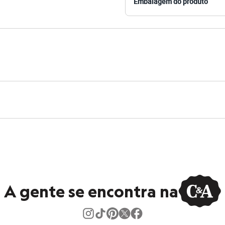
Embalagem do produto
s:
aria
ino
A gente se encontra na