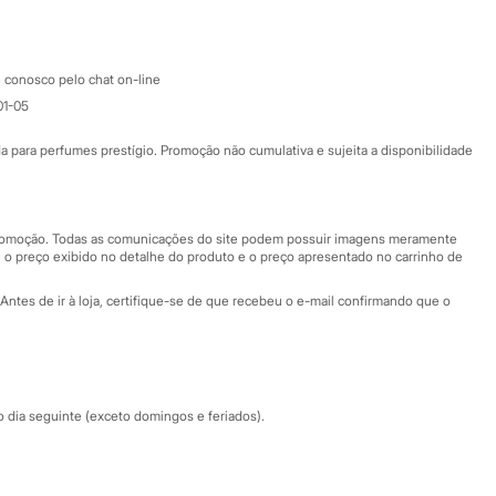
Apple store
Atendimento
 conosco pelo chat on-line
01-05
Ajuda
Fale conosco
ara perfumes prestígio. Promoção não cumulativa e sujeita a disponibilidade
Nossas lojas
Nossas lojas plus size
Central de ética
 promoção. Todas as comunicações do site podem possuir imagens meramente
 o preço exibido no detalhe do produto e o preço apresentado no carrinho de
Eventos
Antes de ir à loja, certifique-se de que recebeu o e-mail confirmando que o
Especial Dia dos Pais
dia seguinte (exceto domingos e feriados).