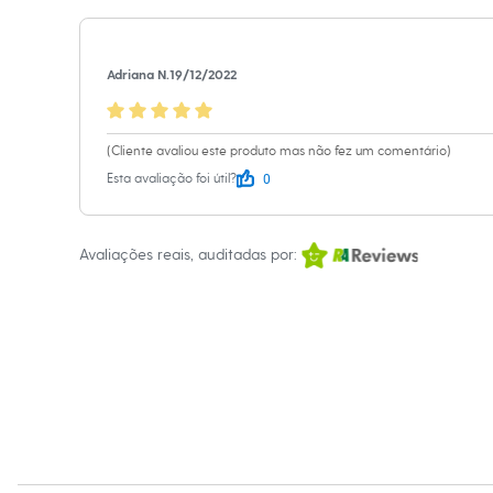
Shorts e Saias
Vestidos
Material
:
Metal
Masculino
Cor
:
Dourado
Em alta
Adriana N.
19/12/2022
Dia dos Pais
Marcas
:
Acces
Inverno
Gênero
:
Femin
Novidades
Roupas
(Cliente avaliou este produto mas não fez um comentário)
Bermudas
0
Esta avaliação foi útil?
Camisas
Calças
Camisetas e Regatas
Casacos e Jaquetas
Avaliações reais, auditadas por:
Jeans
Polos
Acessórios
Bolsas e Mochilas
Chapéus e Bonés
Cintos
Carteiras
Óculos
Relógios
Calçados
Botas
Chinelos