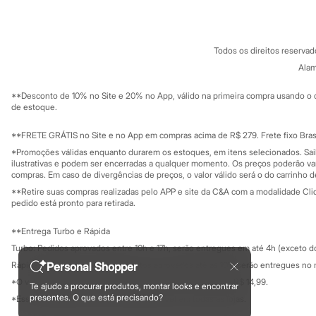
Fornecedores
Infantil
Em alta
Termos e condições
C&A&VC
Arrumadinho para os meninos
Conheça o pr
Política de privacidade
Romântico para as meninas
Todos os direitos reserva
Trabalhe conosco
C&A Pay
Inverno
Sobre o C&A P
Alam
Novidades
Sustentabilidade
Roupas menina
Solicite seu ca
Mapa do site
**Desconto de 10% no Site e 20% no App, válido na primeira compra usando o 
0 a 24 meses
Governança
Investidores
de estoque.
1 a 5 anos
Ouvidoria / Rel
4 a 12 anos
Sala de imprensa
10 a 16 anos
Educação fina
**FRETE GRÁTIS no Site e no App em compras acima de R$ 279. Frete fixo Brasi
Privacidade
Roupas menino
Sustentabilida
*Promoções válidas enquanto durarem os estoques, em itens selecionados. Sa
Configuração de cookies
0 a 24 meses
ilustrativas e podem ser encerradas a qualquer momento. Os preços poderão var
1 a 5 anos
Minha privacidade
compras. Em caso de divergências de preços, o valor válido será o do carrinho 
4 a 12 anos
**Retire suas compras realizadas pelo APP e site da C&A com a modalidade Clique
10 a 16 anos
pedido está pronto para retirada.
Acessórios
Recém-nascido
**Entrega Turbo e Rápida
Bolsas e Mochilas
Turbo: Pedidos aprovados entre 10h e 17h, serão entregues em até 4h (exceto d
Chapéus
Calçados
Rápida: Pedidos com os pagamentos aprovados até as 10h, serão entregues no 
Personal Shopper
Botas
*O valor do frete para o turbo é R$ 24,99 e para a rápida é R$ 14,99.
Te ajudo a procurar produtos, montar looks e encontrar
Chinelos
Formas de pagamento
presentes. O que está precisando?
*Essa condição ainda não estará disponível em todas as lojas.
Pantufas
Rasteirinhas