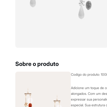
Casacos e Jaquetas
Jeans
Macacões
Saias
Shorts e Bermudas
Vestidos
Acessórios
Bolsas
Bonés e Chapéus
Bijoux
Cintos
Óculos
Relógios
Calçados
Botas
Sobre o produto
Chinelos
Rasteirinhas
Sandálias
Codigo do produto
:
100
Sapatilhas
Tênis
Marcas
Adicione um toque de co
City
alongados. Com um desig
Clock House
expressar sua personali
Mindset
Sawary
especial. Sua estrutura