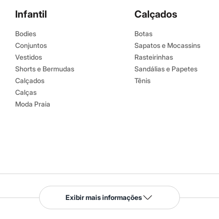
Infantil
Calçados
Bodies
Botas
Conjuntos
Sapatos e Mocassins
Vestidos
Rasteirinhas
Shorts e Bermudas
Sandálias e Papetes
Calçados
Tênis
Calças
Moda Praia
Serviços
Exibir mais informações
Tipos de serviços
o C&A