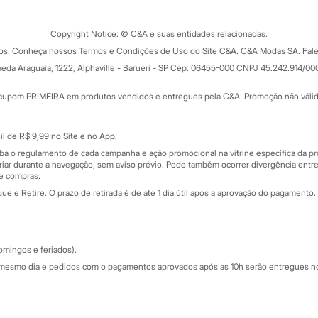
Clique e retire
Trocas e devoluções
ograma
Copyright Notice: © C&A e suas entidades relacionadas.
Formas de pagamento
dos. Conheça nossos Termos e Condições de Uso do Site C&A. C&A Modas SA. Fale
Todas as vantagens
ay
eda Araguaia, 1222, Alphaville - Barueri - SP Cep: 06455-000 CNPJ 45.242.914/00
Minha C&A
rtão
Cupons de desconto
cupom PRIMEIRA em produtos vendidos e entregues pela C&A. Promoção não válida p
Cartão presente
atórios
Sobre o cartão presente
nceira
l de R$ 9,99 no Site e no App.
de
iba o regulamento de cada campanha e ação promocional na vitrine específica da
iar durante a navegação, sem aviso prévio. Pode também ocorrer divergência entre
de compras.
 e Retire. O prazo de retirada é de até 1 dia útil após a aprovação do pagamento. 
omingos e feriados).
mesmo dia e pedidos com o pagamentos aprovados após as 10h serão entregues no 
Segurança e qualidade