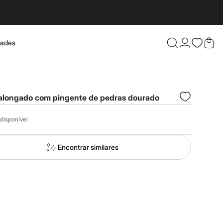
dades
Confira 
 alongado com pingente de pedras dourado
disponível
Encontrar similares