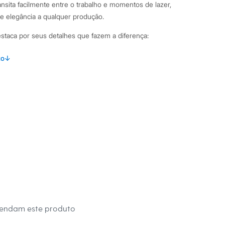
ansita facilmente entre o trabalho e momentos de lazer,
e elegância a qualquer produção.
estaca por seus detalhes que fazem a diferença:
erial sintético de alta qualidade com acabamento liso.
to
↓
urto com bico redondo, um clássico que nunca sai de moda.
na lateral, que facilita o calce e garante um ajuste perfeito.
om um elegante detalhe metalizado dourado, que adiciona um
.
 para maior segurança e conforto ao caminhar.
binações Esta bota preta é extremamente versátil. Combine-
ny ou retas para um visual casual e moderno. Para um look
vestidos fluidos ou saias de diferentes comprimentos. Ela
eggings e um tricô oversized nos dias mais frios, criando uma
heia de estilo.
 C&A! ❤
mendam este produto
s: