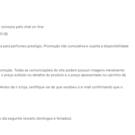
Google store
Apple store
Atendimento
 conosco pelo chat on-line
01-05
Ajuda
Fale conosco
ara perfumes prestígio. Promoção não cumulativa e sujeita a disponibilidade
Nossas lojas
Nossas lojas plus size
Central de ética
 promoção. Todas as comunicações do site podem possuir imagens meramente
 o preço exibido no detalhe do produto e o preço apresentado no carrinho de
Eventos
Antes de ir à loja, certifique-se de que recebeu o e-mail confirmando que o
Especial Dia dos Pais
dia seguinte (exceto domingos e feriados).