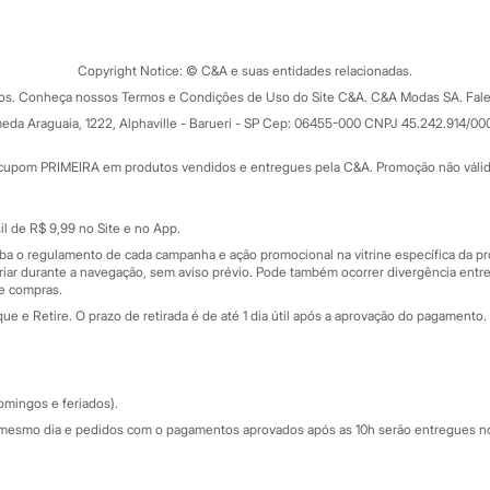
Tipos de serviços
o C&A
Clique e retire
Trocas e devoluções
ograma
Copyright Notice: © C&A e suas entidades relacionadas.
Formas de pagamento
dos. Conheça nossos Termos e Condições de Uso do Site C&A. C&A Modas SA. Fale
Todas as vantagens
ay
eda Araguaia, 1222, Alphaville - Barueri - SP Cep: 06455-000 CNPJ 45.242.914/00
Minha C&A
rtão
Cupons de desconto
cupom PRIMEIRA em produtos vendidos e entregues pela C&A. Promoção não válida p
Cartão presente
atórios
Sobre o cartão presente
nceira
l de R$ 9,99 no Site e no App.
de
iba o regulamento de cada campanha e ação promocional na vitrine específica da
iar durante a navegação, sem aviso prévio. Pode também ocorrer divergência entre
de compras.
 e Retire. O prazo de retirada é de até 1 dia útil após a aprovação do pagamento. 
omingos e feriados).
mesmo dia e pedidos com o pagamentos aprovados após as 10h serão entregues no 
Segurança e qualidade