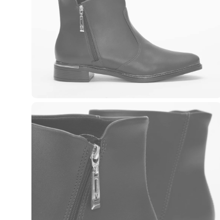
Roupas
Blusas e Camisetas
Básicos
Calças
Casacos e Jaquetas
Jeans
Macacões
Saias
Shorts e Bermudas
Vestidos
Acessórios
Bolsas
Bonés e Chapéus
Bijoux
Cintos
Óculos
Relógios
Calçados
Botas
Chinelos
Rasteirinhas
Sandálias
Sapatilhas
Tênis
Marcas