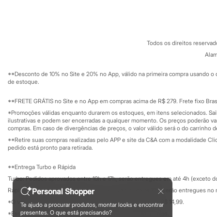
Sobre a C&A
Cartão C&A
Homem Aranha
Sobre o cartã
Fornecedores
Minecraft
Termos e condições
C&A&VC
Naruto
Conheça o pr
Patrulha Canina
Política de privacidade
Sonic
Todos os direitos reserva
Trabalhe conosco
C&A Pay
Stitch
Sobre o C&A P
Alam
Sustentabilidade
Beleza
Solicite seu ca
Kits
Mapa do site
**Desconto de 10% no Site e 20% no App, válido na primeira compra usando o 
Perfumes árabes
Governança
Investidores
de estoque.
Novidades
Ouvidoria / Rel
Sala de imprensa
Cabelos
Educação fina
**FRETE GRÁTIS no Site e no App em compras acima de R$ 279. Frete fixo Brasi
Condicionador
Privacidade
Escovas e Pentes
Sustentabilida
*Promoções válidas enquanto durarem os estoques, em itens selecionados. Sa
Configuração de cookies
Finalizadores
ilustrativas e podem ser encerradas a qualquer momento. Os preços poderão var
Minha privacidade
compras. Em caso de divergências de preços, o valor válido será o do carrinho 
Shampoo
Tratamento
**Retire suas compras realizadas pelo APP e site da C&A com a modalidade Clique
Cuidados com o corpo
pedido está pronto para retirada.
Hidratante
Protetor solar
**Entrega Turbo e Rápida
Tratamento
Turbo: Pedidos aprovados entre 10h e 17h, serão entregues em até 4h (exceto d
Cuidados com o rosto
Esfoliante
Personal Shopper
Rápida: Pedidos com os pagamentos aprovados até as 10h, serão entregues no 
Hidratante
*O valor do frete para o turbo é R$ 24,99 e para a rápida é R$ 14,99.
Te ajudo a procurar produtos, montar looks e encontrar
Protetor solar
Formas de pagamento
presentes. O que está precisando?
*Essa condição ainda não estará disponível em todas as lojas.