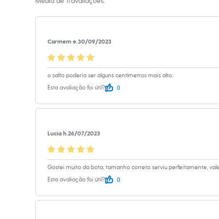
Média de
11
avaliações.
Relógios
Cor
:
Marrom
Calçados
Botas
Marcas
:
Vizza
Chinelos
Gênero
:
Femin
Sapatos
Carmem e.
30/09/2023
Sandálias e Papetes
Tênis
Moda esportiva
Acessórios
o salto poderia ser alguns centímetros mais alto.
Bermudas
0
Esta avaliação foi útil?
Camisetas
Calças
Calçados
Regatas
Moda íntima
Lucia h.
26/07/2023
Cuecas
Meias
Pijamas
Moda praia
Gostei muito da bota, tamanho correto serviu perfeitamente, val
Personagens
0
Plus size
Esta avaliação foi útil?
Blusas e Camisetas
Calças
Camisas
Casacos e Jaquetas