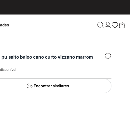
dades
Confira 
 pu salto baixo cano curto vizzano marrom
disponível
Encontrar similares