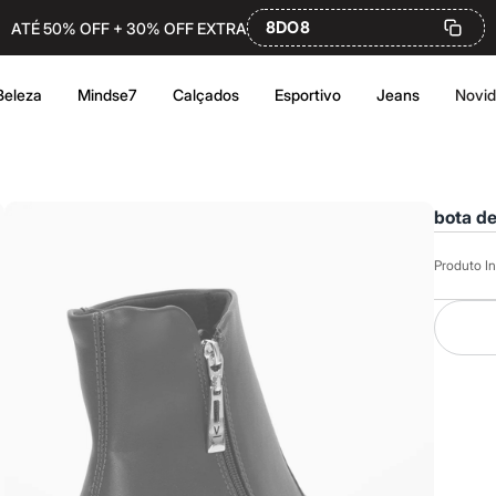
8DO8
ATÉ 50% OFF + 30% OFF EXTRA
Beleza
Mindse7
Calçados
Esportivo
Jeans
Novi
bota de
Produto In