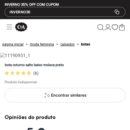
INVERNO 35% OFF COM CUPOM
INVERNO35
Ofertas
Compre por Departamento
Feminino
Masculino
página inicial
moda feminina
calçados
botas
>
>
>
Infantil
Calçados
Mindse7
Plus Size
bota coturno salto baixo moleca preto
Até 20% off
(
6
)
Até 40% off
Até 60% off
Produto Indisponível
A partir de 60% off
Feminino
Em alta
Encontrar similares
Inverno
Alfaiataria
Novidades
Roupas
Opiniões do produto
Blusas e Camisetas
Básicos