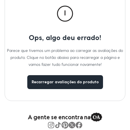
Calças
Casacos e Jaquetas
Jeans
Macacões
Saias
Shorts e Bermudas
Vestidos
Ops, algo deu errado!
Acessórios
Bolsas
Bonés e Chapéus
Parece que tivemos um problema ao carregar as avaliações do
Bijoux
produto. Clique no botão abaixo para recarregar a página e
Cintos
Óculos
vamos fazer tudo funcionar novamente!
Relógios
Calçados
Botas
Recarregar avaliações do produto
Chinelos
Rasteirinhas
Sandálias
Sapatilhas
Tênis
Marcas
City
A gente se encontra na
Clock House
Mindset