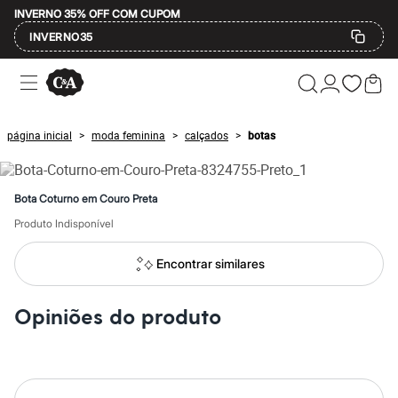
INVERNO 35% OFF COM CUPOM
INVERNO35
Ofertas
Compre por Departamento
Feminino
Masculino
página inicial
moda feminina
calçados
botas
>
>
>
Infantil
Calçados
Mindse7
Plus Size
Bota Coturno em Couro Preta
Até 20% off
Até 40% off
Produto Indisponível
Até 60% off
A partir de 60% off
Encontrar similares
Feminino
Em alta
Inverno
Opiniões do produto
Alfaiataria
Novidades
Roupas
Blusas e Camisetas
Básicos