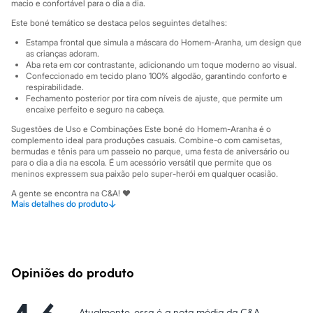
Sawary
macio e confortável para o dia a dia.
Yessica
Este boné temático se destaca pelos seguintes detalhes:
Moda esportiva
Acessórios
Estampa frontal que simula a máscara do Homem-Aranha, um design que
Blusas
as crianças adoram.
Calçados
Aba reta em cor contrastante, adicionando um toque moderno ao visual.
Confeccionado em tecido plano 100% algodão, garantindo conforto e
Leggings
respirabilidade.
Shorts e Bermudas
Fechamento posterior por tira com níveis de ajuste, que permite um
Tops
encaixe perfeito e seguro na cabeça.
Moda íntima
Calcinhas
Sugestões de Uso e Combinações Este boné do Homem-Aranha é o
Cintas e Modeladores
complemento ideal para produções casuais. Combine-o com camisetas,
bermudas e tênis para um passeio no parque, uma festa de aniversário ou
Meias
para o dia a dia na escola. É um acessório versátil que permite que os
Pijamas
meninos expressem sua paixão pelo super-herói em qualquer ocasião.
Sutiãs e Tops
Moda praia
A gente se encontra na C&A! ❤
Biquínis
↓
Mais detalhes do produto
Informacoes gerais:
Maiôs
Saídas de praia
Material
:
100% algodão
Personagens
Tipo do produto
:
Boné
Plus size
Cor
:
Vermelho
Marcas
:
C&A
Blusas e Camisetas
Opiniões do produto
Calças
Casacos e Jaquetas
Jeans
Atualmente, essa é a nota média da C&A