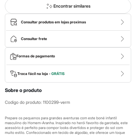
Calças
Casacos e Jaquetas
Encontrar similares
Jeans
Macacões
Saias
Consultar produtos em lojas proximas
Shorts e Bermudas
Vestidos
Acessórios
Consultar frete
Bolsas
Bonés e Chapéus
Bijoux
Formas de pagamento
Cintos
Óculos
Relógios
Troca fácil na loja -
GRÁTIS
Calçados
Botas
Chinelos
Sobre o produto
Rasteirinhas
Sandálias
Codigo do produto
:
1100299-verm
Sapatilhas
Tênis
Marcas
Prepare os pequenos para grandes aventuras com este boné infantil
City
masculino do Homem-Aranha. Inspirado no herói favorito da garotada, este
Clock House
acessório é perfeito para compor looks divertidos e proteger do sol com
Mindset
muito estilo. Confeccionado em tecido de algodão, ele oferece um toque