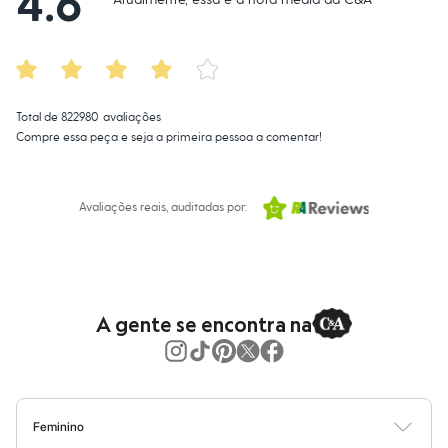
4.6
Moda esportiva
Shorts e Saias
Vestidos
Masculino
Em alta
Dia dos Pais
Inverno
Total de
822980
avaliações
Novidades
Compre essa peça e seja a primeira pessoa a comentar!
Roupas
Bermudas
Camisas
Calças
Avaliações reais, auditadas por:
Camisetas e Regatas
Casacos e Jaquetas
Jeans
Polos
Acessórios
Bolsas e Mochilas
A gente se encontra na
Chapéus e Bonés
Cintos
Carteiras
Óculos
Relógios
Calçados
Feminino
Botas