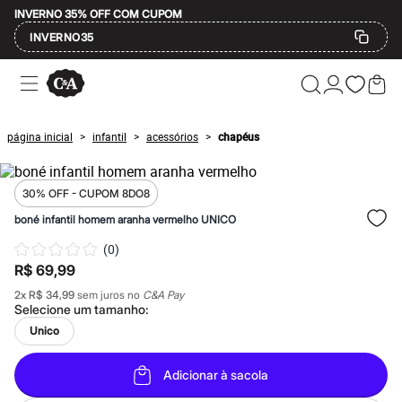
INVERNO 35% OFF COM CUPOM
INVERNO35
Ofertas
Compre por Departamento
Feminino
Masculino
página inicial
infantil
acessórios
chapéus
>
>
>
Infantil
Calçados
Mindse7
Plus Size
30% OFF - CUPOM 8DO8
Até 20% off
boné infantil homem aranha vermelho UNICO
Até 40% off
Até 60% off
(
0
)
A partir de 60% off
R$ 69,99
Feminino
Em alta
2
x
R$ 34,99
sem juros no
C&A Pay
Inverno
Selecione um
tamanho
:
Alfaiataria
Unico
Novidades
Roupas
Blusas e Camisetas
Adicionar à sacola
Básicos