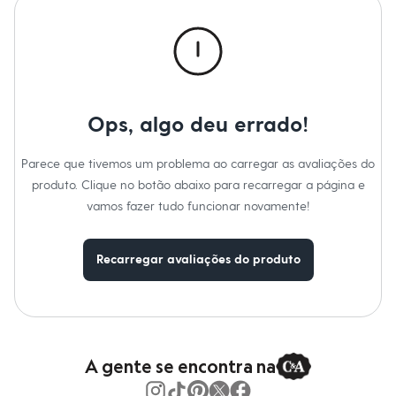
Calças
Casacos e Jaquetas
Jeans
Macacões
Saias
Shorts e Bermudas
Vestidos
Acessórios
Ops, algo deu errado!
Bolsas
Bonés e Chapéus
Bijoux
Parece que tivemos um problema ao carregar as avaliações do
Cintos
produto. Clique no botão abaixo para recarregar a página e
Óculos
vamos fazer tudo funcionar novamente!
Relógios
Calçados
Botas
Chinelos
Recarregar avaliações do produto
Rasteirinhas
Sandálias
Sapatilhas
Tênis
Marcas
City
A gente se encontra na
Clock House
Mindset