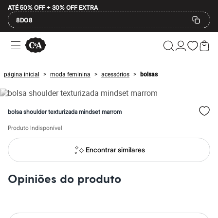
ATÉ 50% OFF + 30% OFF EXTRA
8DO8
Ofertas
Compre por Departamento
Feminino
Masculino
página inicial
moda feminina
acessórios
bolsas
>
>
>
Infantil
Calçados
Mindse7
Plus Size
bolsa shoulder texturizada mindset marrom
Até 20% off
Até 40% off
Produto Indisponível
Até 60% off
A partir de 60% off
Feminino
Encontrar similares
Em alta
Inverno
Alfaiataria
Opiniões do produto
Novidades
Roupas
Blusas e Camisetas
Básicos