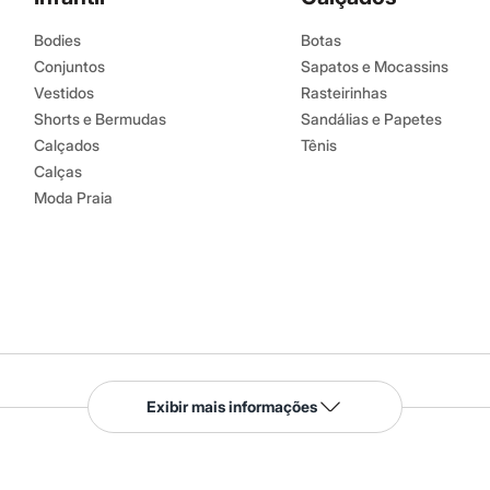
Bodies
Botas
Conjuntos
Sapatos e Mocassins
Vestidos
Rasteirinhas
Shorts e Bermudas
Sandálias e Papetes
Calçados
Tênis
Calças
Moda Praia
Serviços
Exibir mais informações
Tipos de serviços
o C&A
Clique e retire
Trocas e devoluções