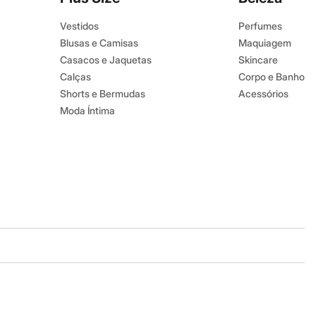
Vestidos
Perfumes
Blusas e Camisas
Maquiagem
Casacos e Jaquetas
Skincare
Calças
Corpo e Banho
Shorts e Bermudas
Acessórios
Moda Íntima
Baixe o app
Google store
Apple store