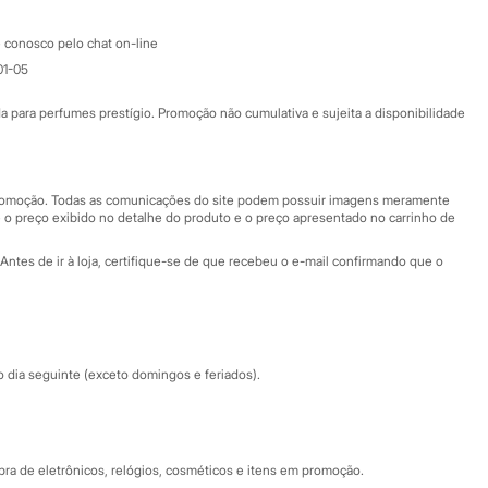
Atendimento
 conosco pelo chat on-line
01-05
Ajuda
Fale conosco
ara perfumes prestígio. Promoção não cumulativa e sujeita a disponibilidade
Nossas lojas
Nossas lojas plus size
Central de ética
 promoção. Todas as comunicações do site podem possuir imagens meramente
 o preço exibido no detalhe do produto e o preço apresentado no carrinho de
Eventos
Antes de ir à loja, certifique-se de que recebeu o e-mail confirmando que o
Especial Dia dos Pais
dia seguinte (exceto domingos e feriados).
a de eletrônicos, relógios, cosméticos e itens em promoção.