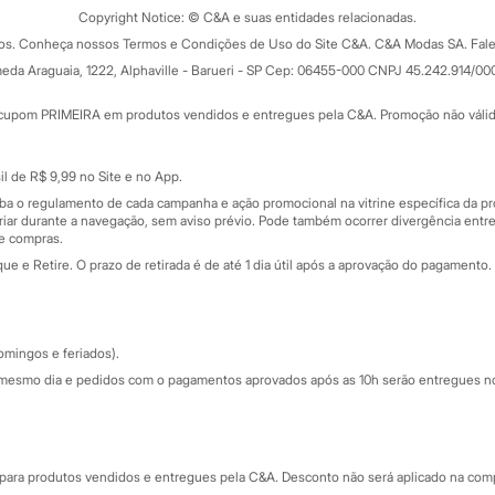
ograma
Copyright Notice: © C&A e suas entidades relacionadas.
Formas de pagamento
dos. Conheça nossos Termos e Condições de Uso do Site C&A. C&A Modas SA. Fale
Todas as vantagens
ay
eda Araguaia, 1222, Alphaville - Barueri - SP Cep: 06455-000 CNPJ 45.242.914/00
Minha C&A
rtão
Cupons de desconto
cupom PRIMEIRA em produtos vendidos e entregues pela C&A. Promoção não válida p
Cartão presente
atórios
Sobre o cartão presente
nceira
l de R$ 9,99 no Site e no App.
de
iba o regulamento de cada campanha e ação promocional na vitrine específica da
iar durante a navegação, sem aviso prévio. Pode também ocorrer divergência entre
de compras.
 e Retire. O prazo de retirada é de até 1 dia útil após a aprovação do pagamento. 
omingos e feriados).
mesmo dia e pedidos com o pagamentos aprovados após as 10h serão entregues no 
Segurança e qualidade
ara produtos vendidos e entregues pela C&A. Desconto não será aplicado na compr