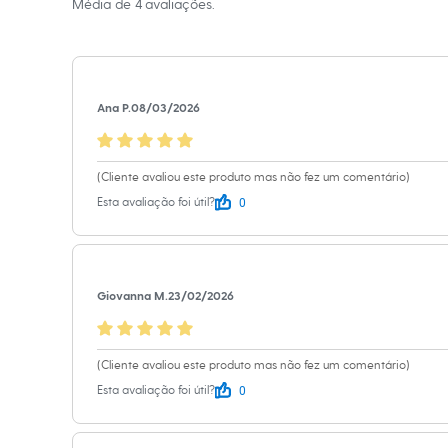
Média de
4
avaliações.
Shorts e Saias
Vestidos
Marcas
:
Eudor
Masculino
Gênero
:
Femin
Em alta
Dia dos Pais
Inverno
Ana P.
08/03/2026
Novidades
Roupas
Bermudas
Camisas
(Cliente avaliou este produto mas não fez um comentário)
Calças
0
Esta avaliação foi útil?
Camisetas e Regatas
Casacos e Jaquetas
Jeans
Polos
Acessórios
Bolsas e Mochilas
Giovanna M.
23/02/2026
Chapéus e Bonés
Cintos
Carteiras
(Cliente avaliou este produto mas não fez um comentário)
Óculos
Relógios
0
Esta avaliação foi útil?
Calçados
Botas
Chinelos