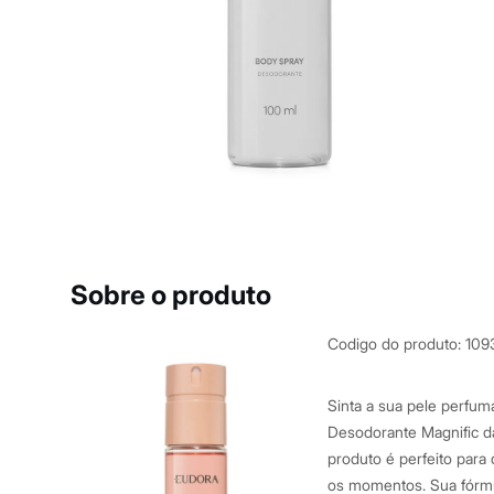
Casacos e Jaquetas
Jeans
Macacões
Saias
Shorts e Bermudas
Vestidos
Acessórios
Bolsas
Bonés e Chapéus
Bijoux
Cintos
Óculos
Relógios
Calçados
Botas
Sobre o produto
Chinelos
Rasteirinhas
Sandálias
Codigo do produto
:
109
Sapatilhas
Tênis
Marcas
Sinta a sua pele perfum
City
Desodorante Magnific da
Clock House
produto é perfeito par
Mindset
Sawary
os momentos. Sua fórmul