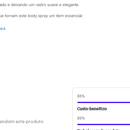
do e deixando um rastro suave e elegante.
ue tornam este body spray um item essencial:
e protege contra os odores da transpiração, mantendo a pele
to
↓
uma assinatura olfativa sofisticada e marcante para o dia a dia.
, podendo ser aplicado nas axilas e em todo o corpo para uma
a.
 100ml, com tamanho ideal para levar na bolsa, na mochila da
gens.
binações Incorpore o Body Spray Magnific na sua rotina de
ós o banho para prolongar a sensação de limpeza e frescor.
is intensa, experimente usar em conjunto com outros
86
%
 Eudora. É o complemento perfeito para o seu dia a dia, seja
eio casual ou para se sentir confiante em casa.
Custo-benefício
86
%
 C&A! ❤
mendam este produto
s: