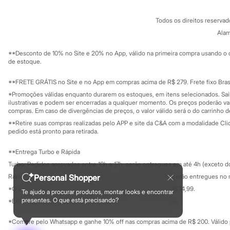
Sandálias
Conheça o pr
Política de privacidade
Tênis
Todos os direitos reserva
Trabalhe conosco
C&A Pay
Diversão
Sobre o C&A P
Alam
Marcas
Sustentabilidade
Baby Club
Solicite seu ca
Mapa do site
Fifteen
**Desconto de 10% no Site e 20% no App, válido na primeira compra usando o 
Governança
Investidores
de estoque.
Miss Fifteen
Ouvidoria / Rel
Palomino
Sala de imprensa
Moda íntima
Educação fina
**FRETE GRÁTIS no Site e no App em compras acima de R$ 279. Frete fixo Brasi
Calcinhas
Privacidade
Sustentabilida
*Promoções válidas enquanto durarem os estoques, em itens selecionados. Sa
Configuração de cookies
Cuecas
ilustrativas e podem ser encerradas a qualquer momento. Os preços poderão var
Meias
Minha privacidade
compras. Em caso de divergências de preços, o valor válido será o do carrinho 
Pijamas
**Retire suas compras realizadas pelo APP e site da C&A com a modalidade Clique
Moda praia
pedido está pronto para retirada.
Biquínis e Maiôs
Blusas de proteção
**Entrega Turbo e Rápida
Sungas
Personagens
Turbo: Pedidos aprovados entre 10h e 17h, serão entregues em até 4h (exceto d
Bluey
Rápida: Pedidos com os pagamentos aprovados até as 10h, serão entregues no 
Personal Shopper
Disney
*O valor do frete para o turbo é R$ 24,99 e para a rápida é R$ 14,99.
Hello Kitty
Te ajudo a procurar produtos, montar looks e encontrar
Formas de pagamento
presentes. O que está precisando?
Homem Aranha
*Essa condição ainda não estará disponível em todas as lojas.
Minecraft
Naruto
*Compre pelo Whatsapp e ganhe 10% off nas compras acima de R$ 200. Válido p
Patrulha Canina