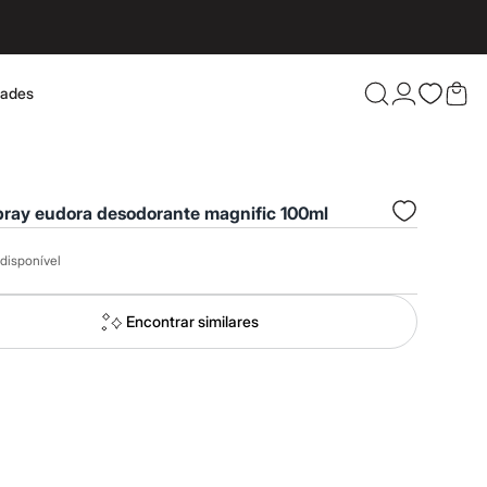
dades
Confira 
pray eudora desodorante magnific 100ml
disponível
Encontrar similares