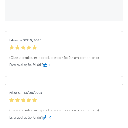
Moda esportiva
Shorts e Saias
Vestidos
Masculino
Em alta
Dia dos Pais
Inverno
Novidades
Lilian l.
-
02/10/2025
Roupas
Bermudas
Camisas
Calças
(Cliente avaliou este produto mas não fez um comentário)
Camisetas e Regatas
0
Esta avaliação foi útil?
Casacos e Jaquetas
Jeans
Polos
Acessórios
Bolsas e Mochilas
Nilce C.
-
13/08/2025
Chapéus e Bonés
Cintos
Carteiras
Óculos
(Cliente avaliou este produto mas não fez um comentário)
Relógios
0
Esta avaliação foi útil?
Calçados
Botas