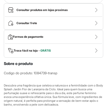
Calças
Casacos e Jaquetas
Jeans
Consultar produtos em lojas proximas
Macacões
Saias
Shorts e Bermudas
Consultar frete
Vestidos
Acessórios
Bolsas
Formas de pagamento
Bonés e Chapéus
Bijoux
Cintos
Troca fácil na loja -
GRÁTIS
Óculos
Relógios
Calçados
Sobre o produto
Botas
Chinelos
Codigo do produto
:
1084739-transp
Rasteirinhas
Sandálias
Sapatilhas
Descubra uma fragrância que celebra a natureza e a feminilidade com o Body
Tênis
Splash Jardin Flor de Laranjeira da Ciclo. Ideal para quem busca uma
Marcas
perfumação suave e refrescante para o dia a dia, este perfume feminino
City
evoca uma experiência olfativa única. Sua fórmula leve, com ingredientes de
Clock House
origem natural, é perfeita para prolongar a sensação de bem-estar após o
Mindset
banho, envolvendo a pele com delicadeza.