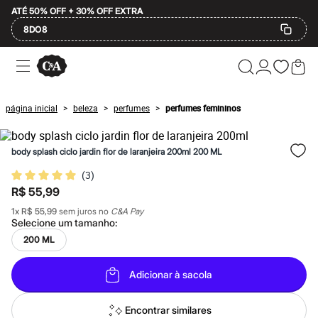
ATÉ 50% OFF + 30% OFF EXTRA
8DO8
Ofertas
Compre por Departamento
Feminino
Masculino
página inicial
beleza
perfumes
perfumes femininos
>
>
>
Infantil
Calçados
Mindse7
body splash ciclo jardin flor de laranjeira 200ml 200 ML
Plus Size
Até 20% off
(
3
)
Até 40% off
R$ 55,99
Até 60% off
A partir de 60% off
1
x
R$ 55,99
sem juros no
C&A Pay
Feminino
Selecione um
tamanho
:
Em alta
200 ML
Inverno
Alfaiataria
Novidades
Adicionar à sacola
Roupas
Blusas e Camisetas
Básicos
Encontrar similares