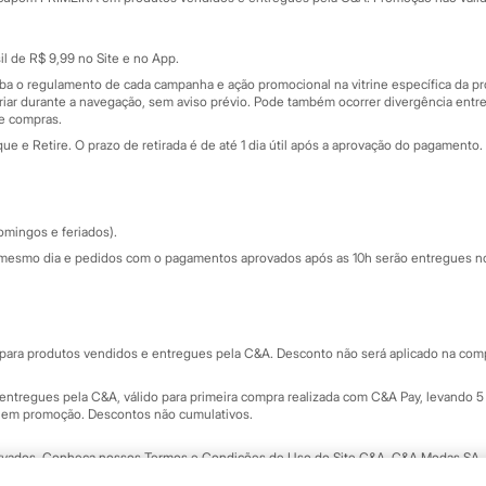
Cartão presente
atórios
Sobre o cartão presente
nceira
l de R$ 9,99 no Site e no App.
de
iba o regulamento de cada campanha e ação promocional na vitrine específica da
iar durante a navegação, sem aviso prévio. Pode também ocorrer divergência entre
de compras.
 e Retire. O prazo de retirada é de até 1 dia útil após a aprovação do pagamento. 
omingos e feriados).
mesmo dia e pedidos com o pagamentos aprovados após as 10h serão entregues no 
Segurança e qualidade
ara produtos vendidos e entregues pela C&A. Desconto não será aplicado na compr
ntregues pela C&A, válido para primeira compra realizada com C&A Pay, levando 5 
s em promoção. Descontos não cumulativos.
rvados.
Conheça nossos Termos e Condições de Uso do Site C&A
. C&A Modas SA.