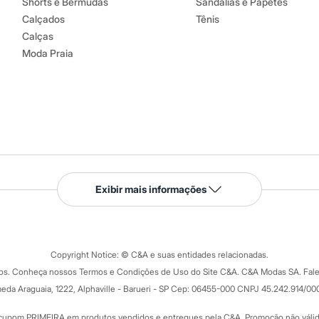
Shorts e Bermudas
Sandálias e Papetes
Calçados
Tênis
Calças
Moda Praia
Serviços
Exibir mais informações
Tipos de serviços
o C&A
Clique e retire
Trocas e devoluções
ograma
Copyright Notice: © C&A e suas entidades relacionadas.
Formas de pagamento
dos. Conheça nossos Termos e Condições de Uso do Site C&A. C&A Modas SA. Fale
Todas as vantagens
ay
eda Araguaia, 1222, Alphaville - Barueri - SP Cep: 06455-000 CNPJ 45.242.914/00
Minha C&A
rtão
Cupons de desconto
cupom PRIMEIRA em produtos vendidos e entregues pela C&A. Promoção não válida p