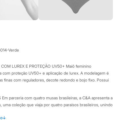
3014-Verde
 COM LUREX E PROTEÇÃO UV50+ Maiô feminino
 com proteção UV50+ e aplicação de lurex. A modelagem é
as finas com reguladores, decote redondo e bojo fixo. Possui
 parceria com quatro musas brasileiras, a C&A apresenta a
 uma coleção que viaja por quatro paraísos brasileiros, unindo
ais para cada artista. Nessa coleção você encontra peças que
to
↓
sica e o verão que só o Brasil tem!