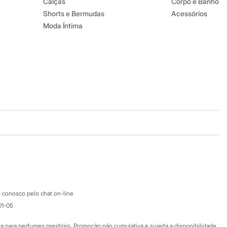
Calças
Corpo e Banho
Shorts e Bermudas
Acessórios
Moda Íntima
Baixe o app
Google store
Apple store
Atendimento
 conosco pelo chat on-line
01-05
Ajuda
Fale conosco
ara perfumes prestígio. Promoção não cumulativa e sujeita a disponibilidade