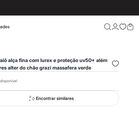
dades
Confira 
iô alça fina com lurex e proteção uv50+ além
es alter do chão grazi massafera verde
disponível
Encontrar similares