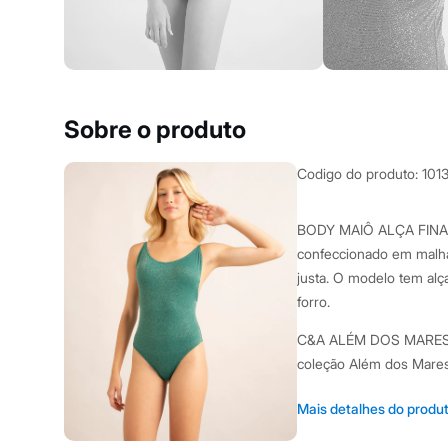
Clock House
Mindset
Sawary
Yessica
Moda esportiva
Acessórios
Blusas
Sobre o produto
Calçados
Leggings
Shorts e Bermudas
Codigo do produto
:
101
Tops
Moda íntima
Calcinhas
BODY MAIÔ ALÇA FINA
Cintas e Modeladores
confeccionado em malha
Meias
Pijamas
justa. O modelo tem alç
Sutiãs e Tops
forro.
Moda praia
Biquínis
C&A ALÉM DOS MARES Em
Maiôs
coleção Além dos Mares,
Saídas de praia
Personagens
lugares únicos e especi
Plus size
Mais detalhes do produ
celebram a mulher, a mú
Blusas e Camisetas
Calças