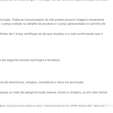
Nossas lojas
Nossas lojas plus size
Central de ética
 promoção. Todas as comunicações do site podem possuir imagens meramente
 o preço exibido no detalhe do produto e o preço apresentado no carrinho de
Eventos
Antes de ir à loja, certifique-se de que recebeu o e-mail confirmando que o
Especial Dia dos Pais
dia seguinte (exceto domingos e feriados).
a de eletrônicos, relógios, cosméticos e itens em promoção.
peças ou mais da categoria moda, beleza, óculos e relógios, ou em valor acima
 Fale conosco pelo
chat on-line
- Alameda Araguaia, 1222, Alphaville - Barueri -