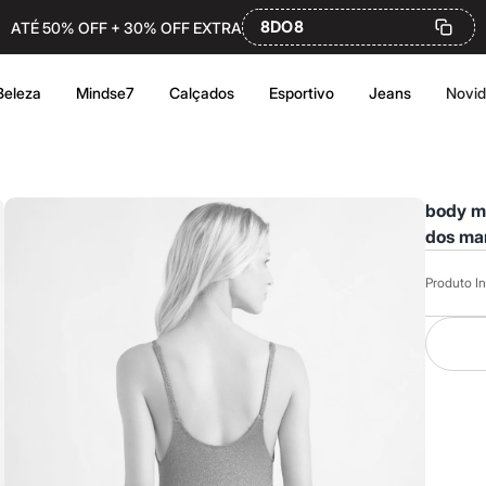
8DO8
ATÉ 50% OFF + 30% OFF EXTRA
Beleza
Mindse7
Calçados
Esportivo
Jeans
Novi
body ma
dos mar
Produto In