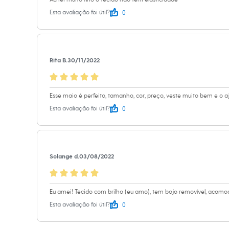
Calçados
0
Esta avaliação foi útil?
Botas
Chinelos
Sapatos
Sandálias e Papetes
Tênis
Moda esportiva
Rita B.
30/11/2022
Acessórios
Bermudas
Camisetas
Calças
Esse maio é perfeito, tamanho, cor, preço, veste muito bem e o aj
Calçados
0
Esta avaliação foi útil?
Regatas
Moda íntima
Cuecas
Meias
Pijamas
Solange d.
03/08/2022
Moda praia
Personagens
Plus size
Blusas e Camisetas
Eu amei! Tecido com brilho (eu amo), tem bojo removível, acomod
Calças
0
Esta avaliação foi útil?
Camisas
Casacos e Jaquetas
Jeans