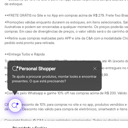
Governança
Investidores
Minecraft
de estoque.
Ouvidoria / Rel
Naruto
Sala de imprensa
Patrulha Canina
Educação fina
**FRETE GRÁTIS no Site e no App em compras acima de R$ 279. Frete fixo Brasi
Sonic
Privacidade
Sustentabilida
*Promoções válidas enquanto durarem os estoques, em itens selecionados. Sa
Configuração de cookies
Stitch
ilustrativas e podem ser encerradas a qualquer momento. Os preços poderão var
Beleza
Minha privacidade
compras. Em caso de divergências de preços, o valor válido será o do carrinho 
Kits
**Retire suas compras realizadas pelo APP e site da C&A com a modalidade Clique
Perfumes árabes
pedido está pronto para retirada.
Novidades
Cabelos
**Entrega Turbo e Rápida
Condicionador
Escovas e Pentes
Turbo: Pedidos aprovados entre 10h e 17h, serão entregues em até 4h (exceto d
Finalizadores
Personal Shopper
Rápida: Pedidos com os pagamentos aprovados até as 10h, serão entregues no 
Shampoo
*O valor do frete para o turbo é R$ 24,99 e para a rápida é R$ 14,99.
Tratamento
Te ajudo a procurar produtos, montar looks e encontrar
Formas de pagamento
presentes. O que está precisando?
Cuidados com o corpo
*Essa condição ainda não estará disponível em todas as lojas.
Hidratante
Protetor solar
*Compre pelo Whatsapp e ganhe 10% off nas compras acima de R$ 200. Válido p
Tratamento
Cuidados com o rosto
C&A Pay: desconto de 10% para compras no site e no app, produtos vendidos e e
Esfoliante
de R$ 400. Desconto não válido para compra de eletrônicos, smartwatch e iten
Hidratante
Protetor solar
Copyright Notice: © C&A e suas entidades relacionadas. Todos os direitos rese
Tônicos
SP Cep: 06455-000 CNPJ 45.242.914/0001-05