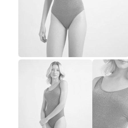
Blusas e Camisetas
Básicos
Calças
Casacos e Jaquetas
Jeans
Macacões
Saias
Shorts e Bermudas
Vestidos
Acessórios
Bolsas
Bonés e Chapéus
Bijoux
Cintos
Óculos
Relógios
Calçados
Botas
Chinelos
Rasteirinhas
Sandálias
Sapatilhas
Tênis
Marcas
City