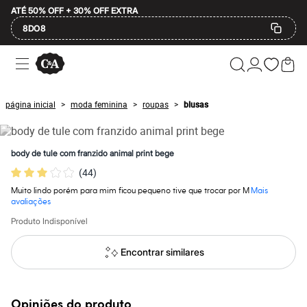
ATÉ 50% OFF + 30% OFF EXTRA
8DO8
Ofertas
Compre por Departamento
Feminino
Masculino
página inicial
moda feminina
roupas
blusas
>
>
>
Infantil
Calçados
Mindse7
Plus Size
body de tule com franzido animal print bege
Até 20% off
(
44
)
Até 40% off
Até 60% off
Muito lindo porém para mim ficou pequeno tive que trocar por M
Mais
A partir de 60% off
avaliações
Feminino
Em alta
Produto Indisponível
Inverno
Alfaiataria
Encontrar similares
Novidades
Roupas
Blusas e Camisetas
Básicos
Opiniões do produto