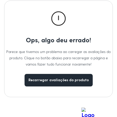
Calças
Casacos e Jaquetas
Jeans
Macacões
Saias
Shorts e Bermudas
Vestidos
Acessórios
Bolsas
Ops, algo deu errado!
Bonés e Chapéus
Bijoux
Parece que tivemos um problema ao carregar as avaliações do
Cintos
Óculos
produto. Clique no botão abaixo para recarregar a página e
Relógios
vamos fazer tudo funcionar novamente!
Calçados
Botas
Chinelos
Recarregar avaliações do produto
Rasteirinhas
Sandálias
Sapatilhas
Tênis
Marcas
City
Clock House
Mindset