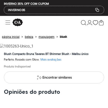
INVERNO 35% OFF COM CUPOM
INVERNO35
Ofertas
Compre por Departamento
Feminino
Masculino
página inicial
beleza
maquiagem
blush
>
>
>
Infantil
Calçados
Mindse7
Plus Size
Blush Compacto Bruna Tavares BT Shimmer Blush - Malibu único
Até 20% off
Perfeito. Rosado com Glow.
Mais avaliações
Até 40% off
Até 60% off
Produto Indisponível
A partir de 60% off
Feminino
Encontrar similares
Em alta
Inverno
Alfaiataria
Opiniões do produto
Novidades
Roupas
Blusas e Camisetas
Básicos