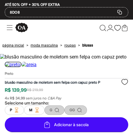
ATÉ 50% OFF + 30% OFF EXTRA
8DO8
Ofertas
Compre por Departamento
Feminino
Masculino
página inicial
moda masculina
roupas
blusas
>
>
>
Infantil
Calçados
Mindse7
Plus Size
Até 20% off
Preto
Até 40% off
Até 60% off
blusão masculino de moletom sem felpa com capuz preto P
A partir de 60% off
R$ 139,99
R$ 219,99
Feminino
Em alta
4
x
R$ 34,99
sem juros no
C&A Pay
Inverno
Selecione um
tamanho
:
Alfaiataria
P
M
G
GG
Novidades
Roupas
Blusas e Camisetas
Adicionar à sacola
Básicos