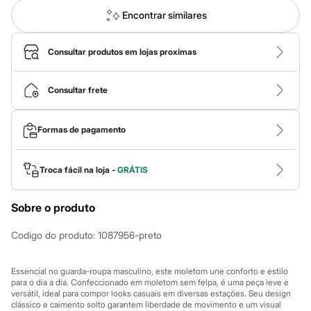
Calças
Casacos e Jaquetas
Encontrar similares
Jeans
Macacões
Saias
Consultar produtos em lojas proximas
Shorts e Bermudas
Vestidos
Acessórios
Consultar frete
Bolsas
Bonés e Chapéus
Bijoux
Formas de pagamento
Cintos
Óculos
Relógios
Troca fácil na loja -
GRÁTIS
Calçados
Botas
Chinelos
Sobre o produto
Rasteirinhas
Sandálias
Codigo do produto
:
1087956-preto
Sapatilhas
Tênis
Marcas
Essencial no guarda-roupa masculino, este moletom une conforto e estilo
City
para o dia a dia. Confeccionado em moletom sem felpa, é uma peça leve e
Clock House
versátil, ideal para compor looks casuais em diversas estações. Seu design
Mindset
clássico e caimento solto garantem liberdade de movimento e um visual