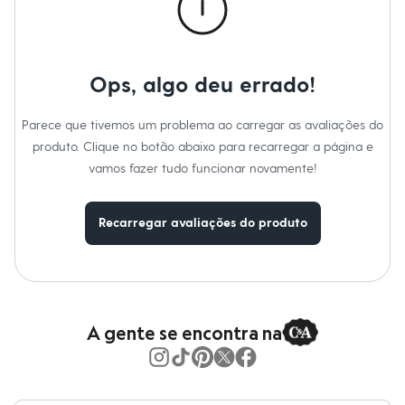
Cor
:
Preto
Moda esportiva
Marcas
:
Suncoast
Shorts e Saias
Manga
:
Manga longa
Vestidos
Tipo
:
Blusão
Masculino
Gênero
:
Masculino
Em alta
Ops, algo deu errado!
Dia dos Pais
Cuidados com a peca:
Inverno
Temperatura até 30ºC.
Novidades
Parece que tivemos um problema ao carregar as avaliações do
Não alvejar.
Roupas
Secar em secadora.
produto. Clique no botão abaixo para recarregar a página e
Bermudas
Secar na vertical.
Camisas
vamos fazer tudo funcionar novamente!
Passar em temperatura mínima.
Calças
Lavar a seco.
Camisetas e Regatas
Não limpar a úmido.
Casacos e Jaquetas
Recarregar avaliações do produto
Jeans
Polos
Acessórios
Bolsas e Mochilas
Chapéus e Bonés
Cintos
A gente se encontra na
Carteiras
Óculos
Relógios
Calçados
Botas