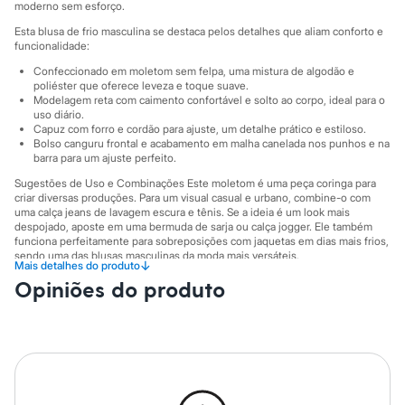
Sawary
moderno sem esforço.
Yessica
Esta blusa de frio masculina se destaca pelos detalhes que aliam conforto e
Moda esportiva
funcionalidade:
Acessórios
Blusas
Confeccionado em moletom sem felpa, uma mistura de algodão e
Calçados
poliéster que oferece leveza e toque suave.
Leggings
Modelagem reta com caimento confortável e solto ao corpo, ideal para o
uso diário.
Shorts e Bermudas
Capuz com forro e cordão para ajuste, um detalhe prático e estiloso.
Tops
Bolso canguru frontal e acabamento em malha canelada nos punhos e na
Moda íntima
barra para um ajuste perfeito.
Calcinhas
Cintas e Modeladores
Sugestões de Uso e Combinações Este moletom é uma peça coringa para
Meias
criar diversas produções. Para um visual casual e urbano, combine-o com
uma calça jeans de lavagem escura e tênis. Se a ideia é um look mais
Pijamas
despojado, aposte em uma bermuda de sarja ou calça jogger. Ele também
Sutiãs e Tops
funciona perfeitamente para sobreposições com jaquetas em dias mais frios,
Moda praia
sendo uma das blusas masculinas da moda mais versáteis.
Biquínis
↓
Mais detalhes do produto
Maiôs
A gente se encontra na C&A! ❤
Opiniões do produto
Saídas de praia
Personagens
O Modelo veste tamanho M.
Suas medidas são:
Plus size
Altura: 182cm / Cintura: 82cm / Quadril: 97cm.
Blusas e Camisetas
Calças
Informacoes gerais:
Casacos e Jaquetas
Material
:
57% algodão, 43% poliéster
Jeans