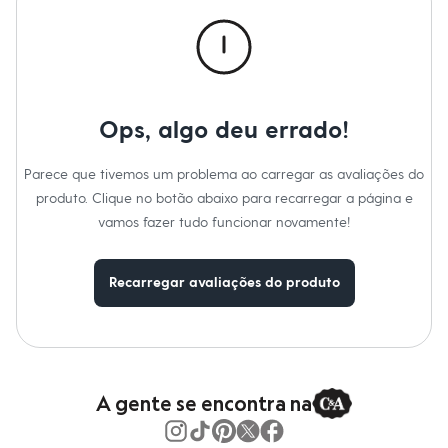
Roupas
Blusas e Camisetas
Básicos
Calças
Casacos e Jaquetas
Jeans
Macacões
Ops, algo deu errado!
Saias
Shorts e Bermudas
Vestidos
Parece que tivemos um problema ao carregar as avaliações do
Acessórios
produto. Clique no botão abaixo para recarregar a página e
Bolsas
Bonés e Chapéus
vamos fazer tudo funcionar novamente!
Bijoux
Cintos
Óculos
Recarregar avaliações do produto
Relógios
Calçados
Botas
Chinelos
Rasteirinhas
Sandálias
Sapatilhas
A gente se encontra na
Tênis
Marcas