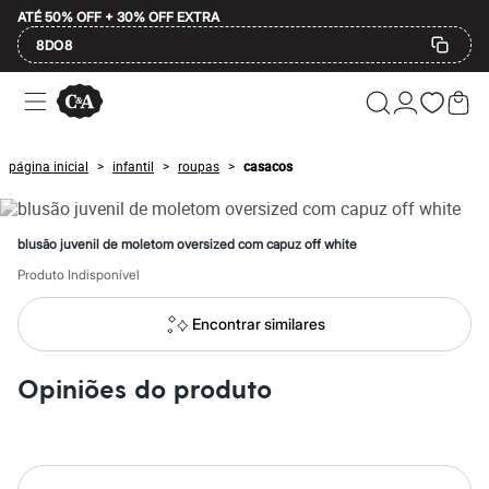
ATÉ 50% OFF + 30% OFF EXTRA
8DO8
Ofertas
Compre por Departamento
Feminino
Masculino
página inicial
infantil
roupas
casacos
>
>
>
Infantil
Calçados
Plus Size
2 calçados por R$189
blusão juvenil de moletom oversized com capuz off white
2 peças por R$199
3 lingeries por R$99
Produto Indisponível
3 itens de beleza por R$129
Até 20% off
Encontrar similares
Até 40% off
Até 60% off
A partir de 60% off
Opiniões do produto
Feminino
Em alta
Inverno
Alfaiataria
Novidades