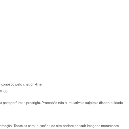
Baixe o app
Google store
Apple store
Atendimento
 conosco pelo chat on-line
01-05
Ajuda
Fale conosco
ara perfumes prestígio. Promoção não cumulativa e sujeita a disponibilidade
Nossas lojas
Nossas lojas plus size
Central de ética
 promoção. Todas as comunicações do site podem possuir imagens meramente