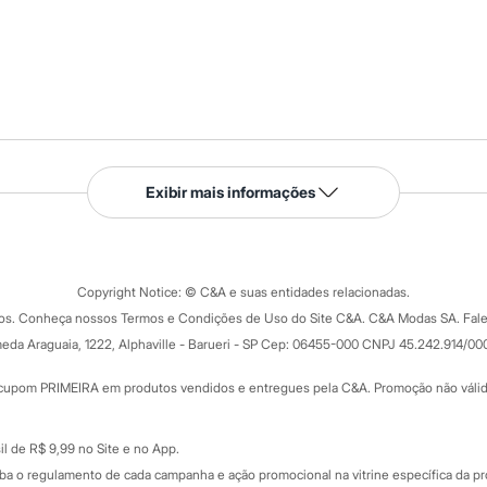
Serviços
Exibir mais informações
Tipos de serviços
o C&A
Clique e retire
Trocas e devoluções
ograma
Copyright Notice: © C&A e suas entidades relacionadas.
Formas de pagamento
dos. Conheça nossos Termos e Condições de Uso do Site C&A. C&A Modas SA. Fale
Todas as vantagens
ay
eda Araguaia, 1222, Alphaville - Barueri - SP Cep: 06455-000 CNPJ 45.242.914/00
Minha C&A
rtão
Cupons de desconto
cupom PRIMEIRA em produtos vendidos e entregues pela C&A. Promoção não válida p
Cartão presente
atórios
Sobre o cartão presente
nceira
l de R$ 9,99 no Site e no App.
de
iba o regulamento de cada campanha e ação promocional na vitrine específica da