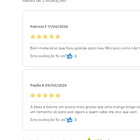
Média de
2
avaliações.
Sapatos
Informacoes gerai
Sandálias e Papetes
Tênis
Material
:
50% a
Moda esportiva
Manga
:
Manga
Acessórios
Patrícia F.
17/06/2024
Tipo
:
Blusão
Bermudas
Camisetas
Cor
:
Bege
Calças
Marcas
:
Palom
Calçados
Bom material só que ficou grande para meu filho pois como não 
Gênero
:
Meni
Regatas
0
Esta avaliação foi útil?
Moda íntima
Cuecas
Meias
Pijamas
Moda praia
Paolla R.
05/06/2024
Personagens
Plus size
Blusas e Camisetas
Calças
A blusa é bonita, um pouco mais grossa que uma manga longa co
Camisas
um tamanho ok para usar agora e quem sabe até ano que vem.
Casacos e Jaquetas
0
Esta avaliação foi útil?
Jeans
Moda esportiva
Shorts e Bermudas
Todos os produtos