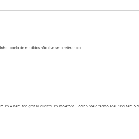
s:
lgodão, 50% poliéster
 longa
ino
tinha tabela de medidas não tive uma referencia.
no
mum e nem tão grossa quanto um moletom. Fica no meio termo. Meu filho tem 6 ano