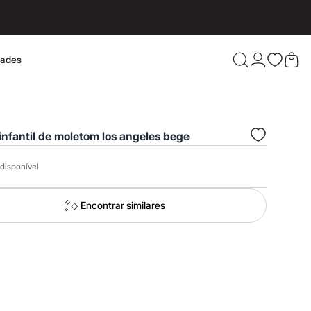
dades
Confira 
infantil de moletom los angeles bege
disponível
Encontrar similares