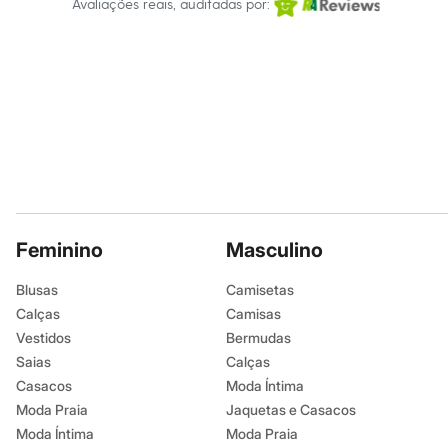
Avaliações reais, auditadas por:
Infantil
Em alta
Arrumadinho para os meninos
Romântico para as meninas
Inverno
Novidades
Roupas menina
0 a 24 meses
1 a 5 anos
4 a 12 anos
10 a 16 anos
Roupas menino
0 a 24 meses
1 a 5 anos
Feminino
Masculino
4 a 12 anos
10 a 16 anos
Blusas
Camisetas
Acessórios
Calças
Camisas
Recém-nascido
Bolsas e Mochilas
Vestidos
Bermudas
Chapéus
Saias
Calças
Calçados
Casacos
Moda Íntima
Botas
Chinelos
Moda Praia
Jaquetas e Casacos
Pantufas
Moda Íntima
Moda Praia
Rasteirinhas