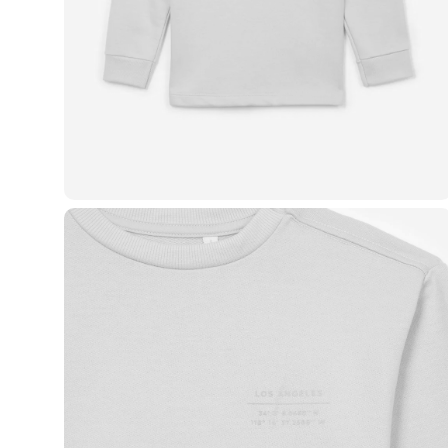
Casacos e Jaquetas
Jeans
Macacões
Saias
Shorts e Bermudas
Vestidos
Acessórios
Bolsas
Bonés e Chapéus
Bijoux
Cintos
Óculos
Relógios
Calçados
Botas
Chinelos
Rasteirinhas
Sandálias
Sapatilhas
Tênis
Marcas
City
Clock House
Mindset
Sawary