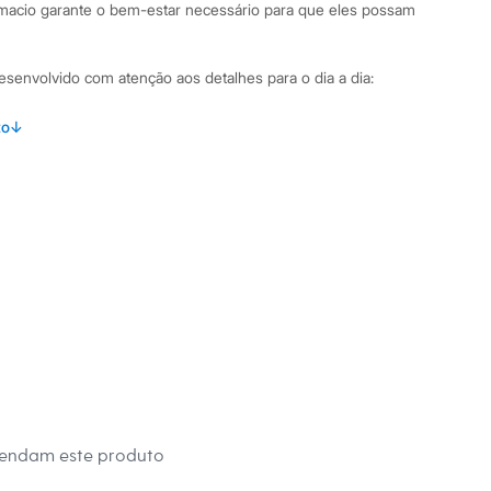
macio garante o bem-estar necessário para que eles possam
 desenvolvido com atenção aos detalhes para o dia a dia:
letom sem felpa, uma mistura de algodão e poliéster que
to
↓
e durabilidade.
aimento confortável, que permite total liberdade de
reta com a escrita "Los Angeles", adicionando um toque
s longas, um design clássico e funcional.
 nos punhos e na barra para um ajuste perfeito ao corpo.
binações Para um look casual e despojado, combine este
 calça jeans ou uma calça de moletom. Nos dias mais frescos,
sobre uma camiseta básica e com uma bermuda. É uma blusa
ersátil para compor diversas produções.
mendam este produto
 C&A! ❤