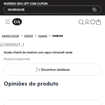
INVERNO 35% OFF COM CUPOM
INVERNO35
Ofertas
Compre por Departamento
Feminino
Masculino
página inicial
infantil
roupas
casacos
>
>
>
Infantil
Calçados
Mindse7
Plus Size
blusão infantil de moletom com capuz minecraft verde
Até 20% off
Até 40% off
Produto Indisponível
Até 60% off
A partir de 60% off
Encontrar similares
Feminino
Em alta
Inverno
Opiniões do produto
Alfaiataria
Novidades
Roupas
Blusas e Camisetas
Básicos