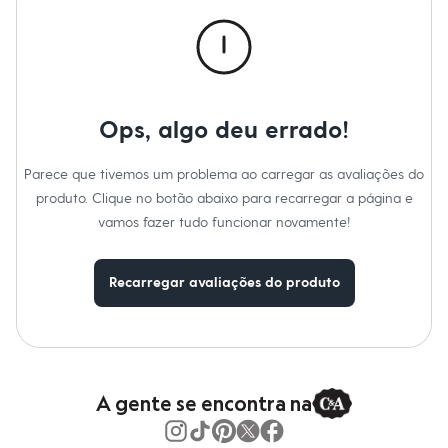
Calças
Casacos e Jaquetas
Jeans
Macacões
Saias
Shorts e Bermudas
Vestidos
Ops, algo deu errado!
Acessórios
Bolsas
Bonés e Chapéus
Parece que tivemos um problema ao carregar as avaliações do
Bijoux
produto. Clique no botão abaixo para recarregar a página e
Cintos
Óculos
vamos fazer tudo funcionar novamente!
Relógios
Calçados
Botas
Recarregar avaliações do produto
Chinelos
Rasteirinhas
Sandálias
Sapatilhas
Tênis
Marcas
City
A gente se encontra na
Clock House
Mindset