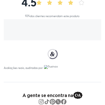
4.5
Calças
Casacos e Jaquetas
Jeans
Macacões
92
%
dos clientes recomendam este produto
Saias
Shorts e Bermudas
Vestidos
Acessórios
Bolsas
Bonés e Chapéus
Bijoux
Cintos
Óculos
Relógios
Calçados
Botas
Chinelos
Avaliações reais, auditadas por:
Rasteirinhas
Sandálias
Sapatilhas
Tênis
Marcas
City
A gente se encontra na
Clock House
Mindset