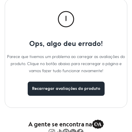
Calças
Casacos e Jaquetas
Jeans
Macacões
Saias
Shorts e Bermudas
Vestidos
Acessórios
Ops, algo deu errado!
Bolsas
Bonés e Chapéus
Bijoux
Parece que tivemos um problema ao carregar as avaliações do
Cintos
produto. Clique no botão abaixo para recarregar a página e
Óculos
Relógios
vamos fazer tudo funcionar novamente!
Calçados
Botas
Chinelos
Recarregar avaliações do produto
Rasteirinhas
Sandálias
Sapatilhas
Tênis
Marcas
City
Clock House
A gente se encontra na
Mindset