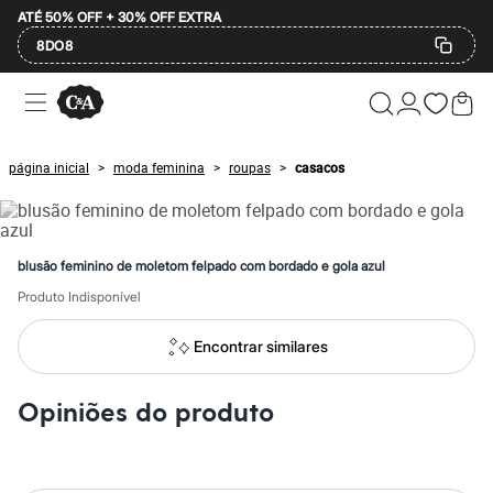
ATÉ 50% OFF + 30% OFF EXTRA
8DO8
Ofertas
Compre por Departamento
Feminino
Masculino
página inicial
moda feminina
roupas
casacos
>
>
>
Infantil
Calçados
Mindse7
Plus Size
Até 20% off
blusão feminino de moletom felpado com bordado e gola azul
Até 40% off
Até 60% off
Produto Indisponível
A partir de 60% off
Feminino
Encontrar similares
Em alta
Inverno
Alfaiataria
Opiniões do produto
Novidades
Roupas
Blusas e Camisetas
Básicos