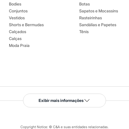
Bodies
Botas
Conjuntos
Sapatos e Mocassins
Vestidos
Rasteirinhas
Shorts e Bermudas
Sandálias e Papetes
Calçados
Tênis
Calças
Moda Praia
Serviços
Exibir mais informações
Tipos de serviços
o C&A
Clique e retire
Trocas e devoluções
ograma
Copyright Notice: © C&A e suas entidades relacionadas.