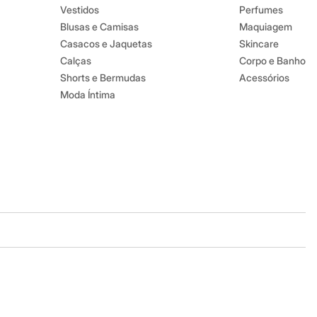
Vestidos
Perfumes
Blusas e Camisas
Maquiagem
Casacos e Jaquetas
Skincare
Calças
Corpo e Banho
Shorts e Bermudas
Acessórios
Moda Íntima
Baixe o app
Google store
Apple store