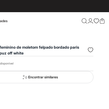
dades
Confira 
feminino de moletom felpado bordado paris
puz off white
disponível
Encontrar similares