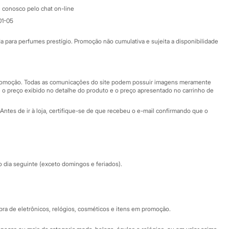
Atendimento
 conosco pelo chat on-line
01-05
Ajuda
Fale conosco
ara perfumes prestígio. Promoção não cumulativa e sujeita a disponibilidade
Nossas lojas
Nossas lojas plus size
Central de ética
 promoção. Todas as comunicações do site podem possuir imagens meramente
 o preço exibido no detalhe do produto e o preço apresentado no carrinho de
Eventos
Antes de ir à loja, certifique-se de que recebeu o e-mail confirmando que o
Especial Dia dos Pais
dia seguinte (exceto domingos e feriados).
a de eletrônicos, relógios, cosméticos e itens em promoção.