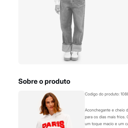
Clock House
Mindset
Sawary
Yessica
Moda esportiva
Acessórios
Blusas
Calçados
Leggings
Shorts e Bermudas
Tops
Moda íntima
Calcinhas
Cintas e Modeladores
Meias
Pijamas
Sobre o produto
Sutiãs e Tops
Moda praia
Biquínis
Codigo do produto
:
108
Maiôs
Saídas de praia
Personagens
Aconchegante e cheio de
Plus size
para os dias mais frios
Blusas e Camisetas
um toque macio e um cai
Calças