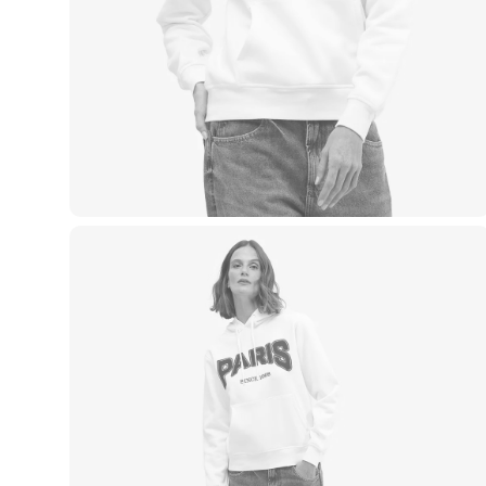
Blusas e Camisetas
Básicos
Calças
Casacos e Jaquetas
Jeans
Macacões
Saias
Shorts e Bermudas
Vestidos
Acessórios
Bolsas
Bonés e Chapéus
Bijoux
Cintos
Óculos
Relógios
Calçados
Botas
Chinelos
Rasteirinhas
Sandálias
Sapatilhas
Tênis
Marcas
City