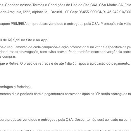
Formas de pagamento
dos. Conheça nossos Termos e Condições de Uso do Site C&A. C&A Modas SA. Fale
Todas as vantagens
ay
eda Araguaia, 1222, Alphaville - Barueri - SP Cep: 06455-000 CNPJ 45.242.914/00
Minha C&A
rtão
Cupons de desconto
cupom PRIMEIRA em produtos vendidos e entregues pela C&A. Promoção não válida p
Cartão presente
atórios
Sobre o cartão presente
nceira
l de R$ 9,99 no Site e no App.
de
iba o regulamento de cada campanha e ação promocional na vitrine específica da
iar durante a navegação, sem aviso prévio. Pode também ocorrer divergência entre
de compras.
 e Retire. O prazo de retirada é de até 1 dia útil após a aprovação do pagamento. 
omingos e feriados).
mesmo dia e pedidos com o pagamentos aprovados após as 10h serão entregues no 
Segurança e qualidade
ara produtos vendidos e entregues pela C&A. Desconto não será aplicado na compr