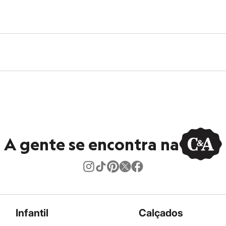
dora.
al.
peratura média.
úmido.
A gente se encontra na
Infantil
Calçados