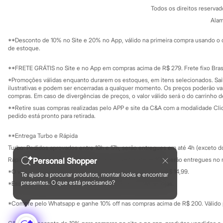
Política de privacidade
Minecraft
Todos os direitos reserva
Trabalhe conosco
C&A Pay
Naruto
Sobre o C&A P
Alam
Sustentabilidade
Patrulha Canina
Solicite seu ca
Sonic
Mapa do site
**Desconto de 10% no Site e 20% no App, válido na primeira compra usando o 
Stitch
Governança
Investidores
de estoque.
Beleza
Ouvidoria / Rel
Sala de imprensa
Kits
Educação fina
**FRETE GRÁTIS no Site e no App em compras acima de R$ 279. Frete fixo Brasi
Perfumes árabes
Privacidade
Novidades
Sustentabilida
*Promoções válidas enquanto durarem os estoques, em itens selecionados. Sa
Configuração de cookies
Cabelos
ilustrativas e podem ser encerradas a qualquer momento. Os preços poderão var
Minha privacidade
compras. Em caso de divergências de preços, o valor válido será o do carrinho 
Condicionador
Escovas e Pentes
**Retire suas compras realizadas pelo APP e site da C&A com a modalidade Clique
Finalizadores
pedido está pronto para retirada.
Shampoo
Tratamento
**Entrega Turbo e Rápida
Cuidados com o corpo
Turbo: Pedidos aprovados entre 10h e 17h, serão entregues em até 4h (exceto d
Hidratante
Protetor solar
Personal Shopper
Rápida: Pedidos com os pagamentos aprovados até as 10h, serão entregues no 
Tratamento
*O valor do frete para o turbo é R$ 24,99 e para a rápida é R$ 14,99.
Te ajudo a procurar produtos, montar looks e encontrar
Cuidados com o rosto
Formas de pagamento
presentes. O que está precisando?
*Essa condição ainda não estará disponível em todas as lojas.
Esfoliante
Hidratante
*Compre pelo Whatsapp e ganhe 10% off nas compras acima de R$ 200. Válido p
Protetor solar
Tônicos