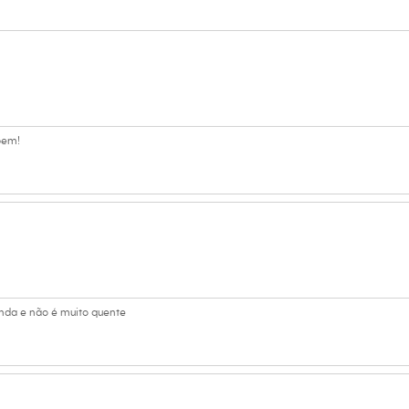
 C&A! ❤
tamanho M.
Suas medidas são:
 Cintura: 79cm / Quadril: 101cm.
bem!
s:
lgodão, 30% poliéster reciclado, 10% poliéster
lino
nda e não é muito quente