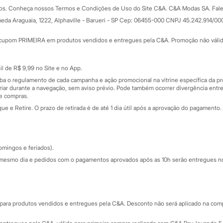
Formas de pagamento
dos. Conheça nossos Termos e Condições de Uso do Site C&A. C&A Modas SA. Fale
Todas as vantagens
ay
eda Araguaia, 1222, Alphaville - Barueri - SP Cep: 06455-000 CNPJ 45.242.914/00
Minha C&A
rtão
Cupons de desconto
cupom PRIMEIRA em produtos vendidos e entregues pela C&A. Promoção não válida p
Cartão presente
atórios
Sobre o cartão presente
nceira
l de R$ 9,99 no Site e no App.
de
iba o regulamento de cada campanha e ação promocional na vitrine específica da
iar durante a navegação, sem aviso prévio. Pode também ocorrer divergência entre
de compras.
 e Retire. O prazo de retirada é de até 1 dia útil após a aprovação do pagamento. 
omingos e feriados).
mesmo dia e pedidos com o pagamentos aprovados após as 10h serão entregues no 
Segurança e qualidade
ara produtos vendidos e entregues pela C&A. Desconto não será aplicado na compr