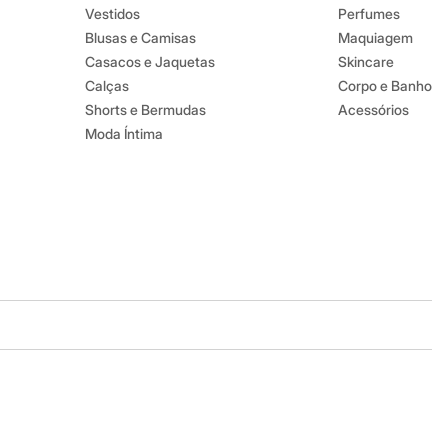
Vestidos
Perfumes
Blusas e Camisas
Maquiagem
Casacos e Jaquetas
Skincare
Calças
Corpo e Banho
Shorts e Bermudas
Acessórios
Moda Íntima
Baixe o app
Google store
Apple store