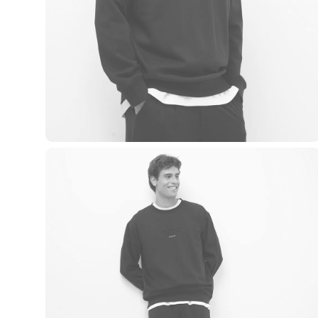
Casacos e Jaquetas
Jeans
Macacões
Saias
Shorts e Bermudas
Vestidos
Acessórios
Bolsas
Bonés e Chapéus
Bijoux
Cintos
Óculos
Relógios
Calçados
Botas
Chinelos
Rasteirinhas
Sandálias
Sapatilhas
Tênis
Marcas
City
Clock House
Mindset
Sawary