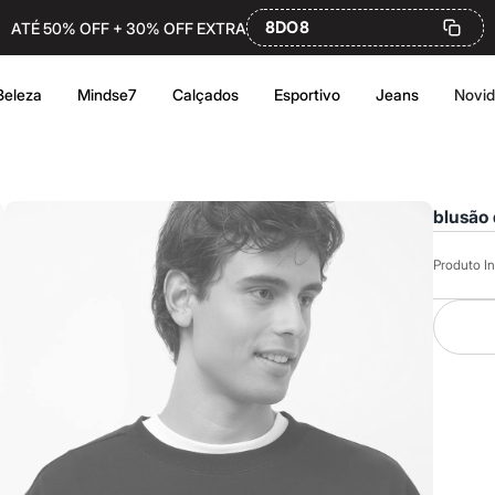
8DO8
ATÉ 50% OFF + 30% OFF EXTRA
Beleza
Mindse7
Calçados
Esportivo
Jeans
Novi
blusão 
Produto In