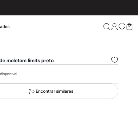
dades
Confira 
de moletom limits preto
disponível
Encontrar similares