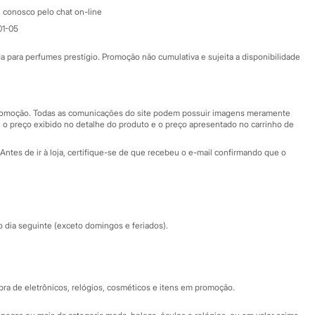
Atendimento
 conosco pelo chat on-line
01-05
Ajuda
Fale conosco
ara perfumes prestígio. Promoção não cumulativa e sujeita a disponibilidade
Nossas lojas
Nossas lojas plus size
Central de ética
 promoção. Todas as comunicações do site podem possuir imagens meramente
 o preço exibido no detalhe do produto e o preço apresentado no carrinho de
Eventos
Antes de ir à loja, certifique-se de que recebeu o e-mail confirmando que o
Especial Dia dos Pais
dia seguinte (exceto domingos e feriados).
a de eletrônicos, relógios, cosméticos e itens em promoção.