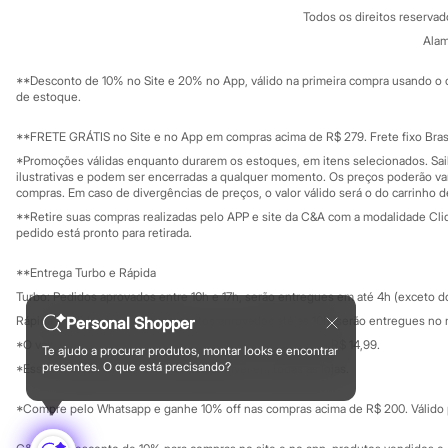
Política de privacidade
Sonic
Todos os direitos reserva
Trabalhe conosco
C&A Pay
Stitch
Sobre o C&A P
Alam
Sustentabilidade
Beleza
Solicite seu ca
Kits
Mapa do site
**Desconto de 10% no Site e 20% no App, válido na primeira compra usando o 
Perfumes árabes
Governança
Investidores
de estoque.
Novidades
Ouvidoria / Rel
Sala de imprensa
Cabelos
Educação fina
**FRETE GRÁTIS no Site e no App em compras acima de R$ 279. Frete fixo Brasi
Condicionador
Privacidade
Escovas e Pentes
Sustentabilida
*Promoções válidas enquanto durarem os estoques, em itens selecionados. Sa
Configuração de cookies
Finalizadores
ilustrativas e podem ser encerradas a qualquer momento. Os preços poderão var
Minha privacidade
compras. Em caso de divergências de preços, o valor válido será o do carrinho 
Shampoo
Tratamento
**Retire suas compras realizadas pelo APP e site da C&A com a modalidade Clique
Cuidados com o corpo
pedido está pronto para retirada.
Hidratante
Protetor solar
**Entrega Turbo e Rápida
Tratamento
Turbo: Pedidos aprovados entre 10h e 17h, serão entregues em até 4h (exceto d
Cuidados com o rosto
Esfoliante
Personal Shopper
Rápida: Pedidos com os pagamentos aprovados até as 10h, serão entregues no 
Hidratante
*O valor do frete para o turbo é R$ 24,99 e para a rápida é R$ 14,99.
Te ajudo a procurar produtos, montar looks e encontrar
Protetor solar
Formas de pagamento
presentes. O que está precisando?
*Essa condição ainda não estará disponível em todas as lojas.
Tônicos
Maquiagens
*Compre pelo Whatsapp e ganhe 10% off nas compras acima de R$ 200. Válido p
Base
Batom