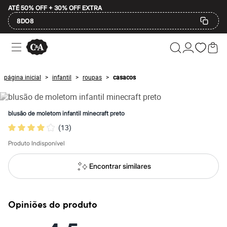
ATÉ 50% OFF + 30% OFF EXTRA
8DO8
Ofertas
Compre por Departamento
Feminino
Masculino
página inicial
infantil
roupas
casacos
>
>
>
Infantil
Calçados
Mindse7
Plus Size
blusão de moletom infantil minecraft preto
Até 20% off
(
13
)
Até 40% off
Até 60% off
Produto Indisponível
A partir de 60% off
Feminino
Em alta
Encontrar similares
Inverno
Alfaiataria
Novidades
Roupas
Opiniões do produto
Blusas e Camisetas
Básicos