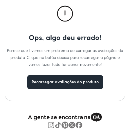
Novidades
Roupas
Blusas e Camisetas
Básicos
Calças
Casacos e Jaquetas
Jeans
Ops, algo deu errado!
Macacões
Saias
Shorts e Bermudas
Parece que tivemos um problema ao carregar as avaliações do
Vestidos
produto. Clique no botão abaixo para recarregar a página e
Acessórios
Bolsas
vamos fazer tudo funcionar novamente!
Bonés e Chapéus
Bijoux
Cintos
Recarregar avaliações do produto
Óculos
Relógios
Calçados
Botas
Chinelos
Rasteirinhas
Sandálias
A gente se encontra na
Sapatilhas
Tênis