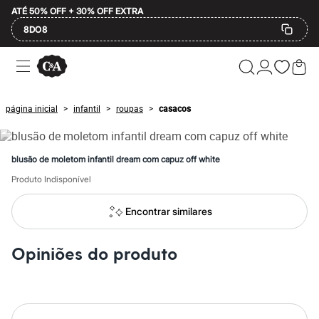
ATÉ 50% OFF + 30% OFF EXTRA
8DO8
Ofertas
Compre por Departamento
Feminino
Masculino
página inicial
infantil
roupas
casacos
>
>
>
Infantil
Calçados
Mindse7
Plus Size
blusão de moletom infantil dream com capuz off white
2 calçados por R$189
2 peças por R$199
Produto Indisponível
3 lingeries por R$99
3 itens de beleza por R$129
Encontrar similares
Até 20% off
Até 40% off
Até 60% off
Opiniões do produto
A partir de 60% off
Feminino
Em alta
Inverno
Alfaiataria