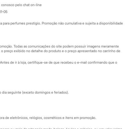
Atendimento
 conosco pelo chat on-line
01-05
Ajuda
Fale conosco
ara perfumes prestígio. Promoção não cumulativa e sujeita a disponibilidade
Nossas lojas
Nossas lojas plus size
Central de ética
 promoção. Todas as comunicações do site podem possuir imagens meramente
 o preço exibido no detalhe do produto e o preço apresentado no carrinho de
Eventos
Antes de ir à loja, certifique-se de que recebeu o e-mail confirmando que o
Especial Dia dos Pais
dia seguinte (exceto domingos e feriados).
a de eletrônicos, relógios, cosméticos e itens em promoção.