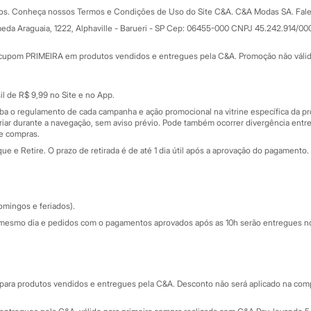
Formas de pagamento
dos. Conheça nossos Termos e Condições de Uso do Site C&A. C&A Modas SA. Fale
Todas as vantagens
ay
eda Araguaia, 1222, Alphaville - Barueri - SP Cep: 06455-000 CNPJ 45.242.914/00
Minha C&A
rtão
Cupons de desconto
cupom PRIMEIRA em produtos vendidos e entregues pela C&A. Promoção não válida p
Cartão presente
atórios
Sobre o cartão presente
nceira
l de R$ 9,99 no Site e no App.
de
iba o regulamento de cada campanha e ação promocional na vitrine específica da
iar durante a navegação, sem aviso prévio. Pode também ocorrer divergência entre
de compras.
 e Retire. O prazo de retirada é de até 1 dia útil após a aprovação do pagamento. 
omingos e feriados).
mesmo dia e pedidos com o pagamentos aprovados após as 10h serão entregues no 
Segurança e qualidade
ara produtos vendidos e entregues pela C&A. Desconto não será aplicado na compr