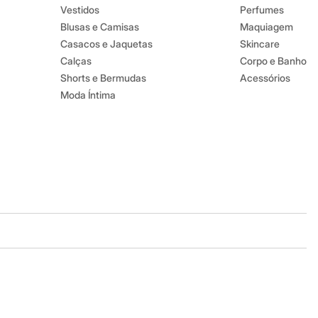
Vestidos
Perfumes
Blusas e Camisas
Maquiagem
Casacos e Jaquetas
Skincare
Calças
Corpo e Banho
Shorts e Bermudas
Acessórios
Moda Íntima
Baixe o app
Google store
Apple store