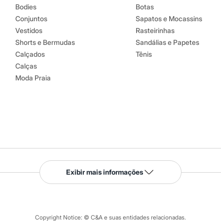
Bodies
Botas
Conjuntos
Sapatos e Mocassins
Vestidos
Rasteirinhas
Shorts e Bermudas
Sandálias e Papetes
Calçados
Tênis
Calças
Moda Praia
Serviços
Exibir mais informações
Tipos de serviços
o C&A
Clique e retire
Trocas e devoluções
ograma
Copyright Notice: © C&A e suas entidades relacionadas.