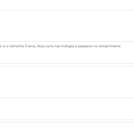
 e cheios de charme.
 C&A! ❤
s:
lgodão, 37% poliéster
 longa
, e o tamanho 5 anos, ficou curto nas mangas e pequeno no comprimento.
uz
Club
no