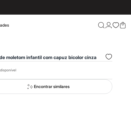
dades
Confira 
de moletom infantil com capuz bicolor cinza
disponível
Encontrar similares