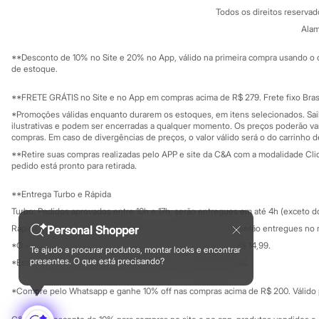
Política de privacidade
Sonic
Todos os direitos reserva
Trabalhe conosco
C&A Pay
Stitch
Sobre o C&A P
Alam
Sustentabilidade
Beleza
Solicite seu ca
Kits
Mapa do site
**Desconto de 10% no Site e 20% no App, válido na primeira compra usando o 
Perfumes árabes
Governança
Investidores
de estoque.
Novidades
Ouvidoria / Rel
Sala de imprensa
Cabelos
Educação fina
**FRETE GRÁTIS no Site e no App em compras acima de R$ 279. Frete fixo Brasi
Condicionador
Privacidade
Escovas e Pentes
Sustentabilida
*Promoções válidas enquanto durarem os estoques, em itens selecionados. Sa
Configuração de cookies
Finalizadores
ilustrativas e podem ser encerradas a qualquer momento. Os preços poderão var
Minha privacidade
compras. Em caso de divergências de preços, o valor válido será o do carrinho 
Shampoo
Tratamento
**Retire suas compras realizadas pelo APP e site da C&A com a modalidade Clique
Cuidados com o corpo
pedido está pronto para retirada.
Hidratante
Protetor solar
**Entrega Turbo e Rápida
Tratamento
Turbo: Pedidos aprovados entre 10h e 17h, serão entregues em até 4h (exceto d
Cuidados com o rosto
Esfoliante
Personal Shopper
Rápida: Pedidos com os pagamentos aprovados até as 10h, serão entregues no 
Hidratante
*O valor do frete para o turbo é R$ 24,99 e para a rápida é R$ 14,99.
Te ajudo a procurar produtos, montar looks e encontrar
Protetor solar
Formas de pagamento
presentes. O que está precisando?
*Essa condição ainda não estará disponível em todas as lojas.
Tônicos
Maquiagens
*Compre pelo Whatsapp e ganhe 10% off nas compras acima de R$ 200. Válido p
Base
Batom