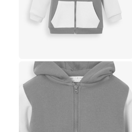
Casacos e Jaquetas
Jeans
Macacões
Saias
Shorts e Bermudas
Vestidos
Acessórios
Bolsas
Bonés e Chapéus
Bijoux
Cintos
Óculos
Relógios
Calçados
Botas
Chinelos
Rasteirinhas
Sandálias
Sapatilhas
Tênis
Marcas
City
Clock House
Mindset
Sawary