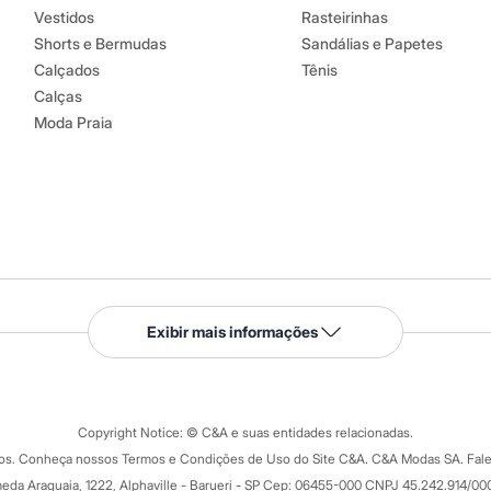
Vestidos
Rasteirinhas
Shorts e Bermudas
Sandálias e Papetes
Calçados
Tênis
Calças
Moda Praia
Serviços
Exibir mais informações
Tipos de serviços
o C&A
Clique e retire
Trocas e devoluções
ograma
Copyright Notice: © C&A e suas entidades relacionadas.
Formas de pagamento
dos. Conheça nossos Termos e Condições de Uso do Site C&A. C&A Modas SA. Fale
Todas as vantagens
ay
eda Araguaia, 1222, Alphaville - Barueri - SP Cep: 06455-000 CNPJ 45.242.914/00