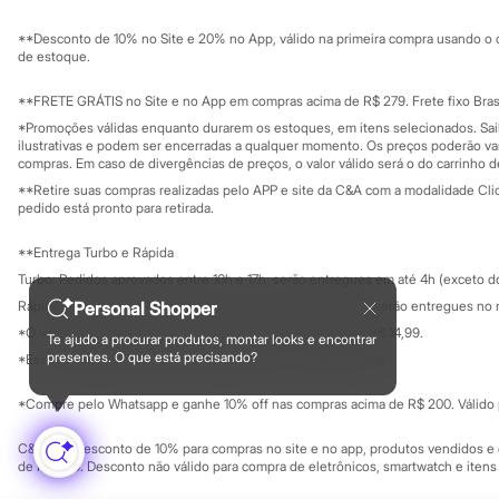
Sustentabilidade
Sandálias
Solicite seu ca
Mapa do site
Tênis
**Desconto de 10% no Site e 20% no App, válido na primeira compra usando o 
Governança
Diversão
Investidores
de estoque.
Marcas
Ouvidoria / Rel
Sala de imprensa
Baby Club
Educação fina
**FRETE GRÁTIS no Site e no App em compras acima de R$ 279. Frete fixo Brasi
Fifteen
Privacidade
Sustentabilida
*Promoções válidas enquanto durarem os estoques, em itens selecionados. Sa
Miss Fifteen
Configuração de cookies
ilustrativas e podem ser encerradas a qualquer momento. Os preços poderão var
Palomino
Minha privacidade
compras. Em caso de divergências de preços, o valor válido será o do carrinho 
Moda íntima
**Retire suas compras realizadas pelo APP e site da C&A com a modalidade Clique
Calcinhas
pedido está pronto para retirada.
Cuecas
Meias
**Entrega Turbo e Rápida
Pijamas
Moda praia
Turbo: Pedidos aprovados entre 10h e 17h, serão entregues em até 4h (exceto d
Biquínis e Maiôs
Personal Shopper
Rápida: Pedidos com os pagamentos aprovados até as 10h, serão entregues no 
Blusas de proteção
*O valor do frete para o turbo é R$ 24,99 e para a rápida é R$ 14,99.
Sungas
Te ajudo a procurar produtos, montar looks e encontrar
Formas de pagamento
Personagens
presentes. O que está precisando?
*Essa condição ainda não estará disponível em todas as lojas.
Bluey
Disney
*Compre pelo Whatsapp e ganhe 10% off nas compras acima de R$ 200. Válido p
Hello Kitty
Homem Aranha
C&A Pay: desconto de 10% para compras no site e no app, produtos vendidos e e
Minecraft
de R$ 400. Desconto não válido para compra de eletrônicos, smartwatch e iten
Naruto
Patrulha Canina