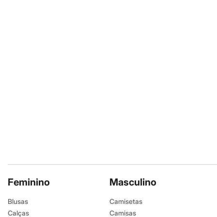
A gente se encontra na
Sapatos
Sandálias e Papetes
Informacoes gerai
Tênis
Moda esportiva
Material
:
80% a
Acessórios
Cor
:
Amarelo
Bermudas
Camisetas
Marcas
:
Univer
Calças
Tipo
:
Com Ca
Calçados
Gênero
:
Femin
Regatas
Moda íntima
Cuecas
Meias
Pijamas
Moda praia
Personagens
Plus size
Blusas e Camisetas
Calças
Camisas
Casacos e Jaquetas
Feminino
Masculino
Jeans
Moda esportiva
Blusas
Camisetas
Shorts e Bermudas
Calças
Camisas
Todos os produtos