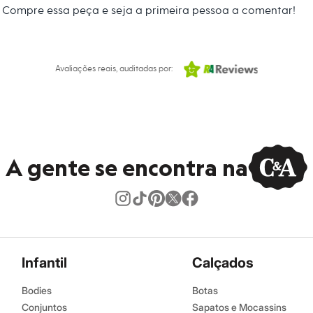
 C&A! ❤
Compre essa peça e seja a primeira pessoa a comentar!
s:
lgodão, 20% poliéster
Avaliações reais, auditadas por:
sal
puz
ino
A gente se encontra na
Infantil
Calçados
Bodies
Botas
Conjuntos
Sapatos e Mocassins