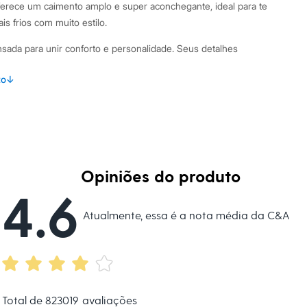
 oferece um caimento amplo e super aconchegante, ideal para te
s frios com muito estilo.
ensada para unir conforto e personalidade. Seus detalhes
to
↓
 caimento solto, garantindo liberdade de movimentos.
o logo clássico da banda The Rolling Stones.
rdão de ajuste para maior proteção e estilo.
letom de algodão com poliéster, com interior sem felpa para
Opiniões do produto
acabamento em ribana, proporcionando um ajuste perfeito ao
4.6
Atualmente, essa é a nota média da C&A
binações Este moletom é uma peça versátil para criar looks
m uma calça jeans de modelagem reta ou wide leg e um tênis
ão urbana e moderna. Para um visual de festival, aposte em
urnos. É a escolha certa para quem busca uma roupa feminina
o do estilo.
Total de
823019
avaliações