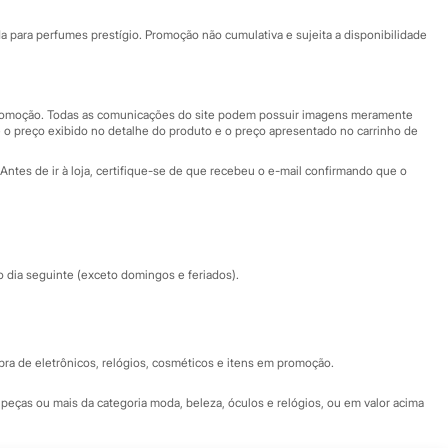
Ajuda
Fale conosco
ara perfumes prestígio. Promoção não cumulativa e sujeita a disponibilidade
Nossas lojas
Nossas lojas plus size
Central de ética
 promoção. Todas as comunicações do site podem possuir imagens meramente
 o preço exibido no detalhe do produto e o preço apresentado no carrinho de
Eventos
Antes de ir à loja, certifique-se de que recebeu o e-mail confirmando que o
Especial Dia dos Pais
dia seguinte (exceto domingos e feriados).
a de eletrônicos, relógios, cosméticos e itens em promoção.
peças ou mais da categoria moda, beleza, óculos e relógios, ou em valor acima