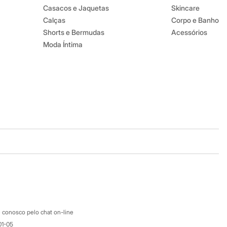
Casacos e Jaquetas
Skincare
Calças
Corpo e Banho
Shorts e Bermudas
Acessórios
Moda Íntima
Baixe o app
Google store
Apple store
Atendimento
 conosco pelo chat on-line
01-05