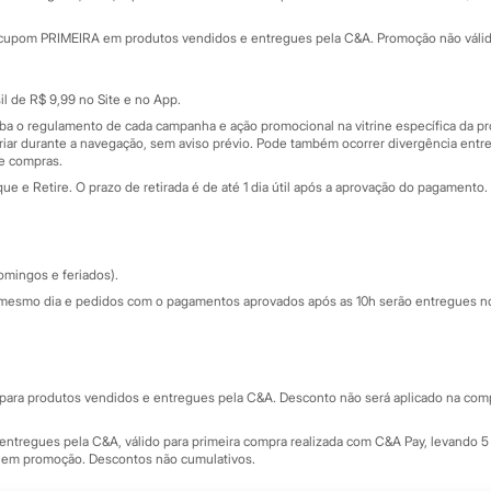
Minha C&A
rtão
Cupons de desconto
cupom PRIMEIRA em produtos vendidos e entregues pela C&A. Promoção não válida p
Cartão presente
atórios
Sobre o cartão presente
nceira
l de R$ 9,99 no Site e no App.
de
iba o regulamento de cada campanha e ação promocional na vitrine específica da
iar durante a navegação, sem aviso prévio. Pode também ocorrer divergência entre
de compras.
 e Retire. O prazo de retirada é de até 1 dia útil após a aprovação do pagamento. 
omingos e feriados).
mesmo dia e pedidos com o pagamentos aprovados após as 10h serão entregues no 
Segurança e qualidade
ara produtos vendidos e entregues pela C&A. Desconto não será aplicado na compr
ntregues pela C&A, válido para primeira compra realizada com C&A Pay, levando 5 
s em promoção. Descontos não cumulativos.