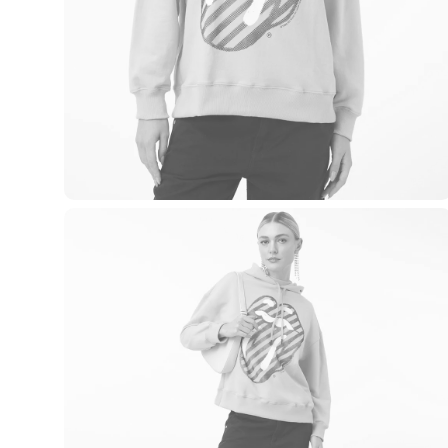
Casacos e Jaquetas
Jeans
Macacões
Saias
Shorts e Bermudas
Vestidos
Acessórios
Bolsas
Bonés e Chapéus
Bijoux
Cintos
Óculos
Relógios
Calçados
Botas
Chinelos
Rasteirinhas
Sandálias
Sapatilhas
Tênis
Marcas
City
Clock House
Mindset
Sawary