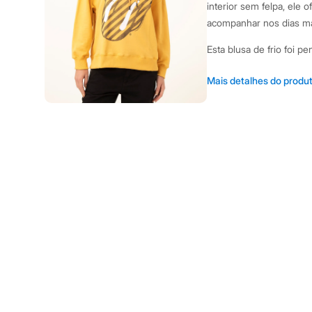
Shorts e Saias
interior sem felpa, ele
Vestidos
acompanhar nos dias mai
Masculino
Em alta
Esta blusa de frio foi p
Dia dos Pais
incluem:
Inverno
Novidades
Mais detalhes do produ
Roupas
Modelagem ampla com
Bermudas
Estampa frontal com 
Camisas
Capuz com forro e co
Calças
Camisetas e Regatas
Confeccionado em mo
Casacos e Jaquetas
um toque suave.
Jeans
Punhos e barra com 
Polos
Acessórios
corpo.
Bolsas e Mochilas
Chapéus e Bonés
Sugestões de Uso e Com
Cintos
despojados. Combine co
Carteiras
robusto para uma produç
Óculos
Relógios
um short de sarja e cot
Calçados
confortável sem abrir mã
Botas
Chinelos