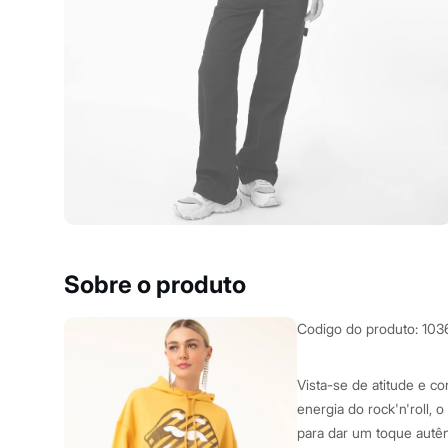
Yessica
Moda esportiva
Acessórios
Blusas
Calçados
Leggings
Shorts e Bermudas
Tops
Moda íntima
Calcinhas
Cintas e Modeladores
Meias
Pijamas
Sutiãs e Tops
Moda praia
Biquínis
Sobre o produto
Maiôs
Saídas de praia
Personagens
Codigo do produto
:
103
Plus size
Blusas e Camisetas
Calças
Vista-se de atitude e c
Casacos e Jaquetas
energia do rock'n'roll,
Jeans
para dar um toque autê
Moda esportiva