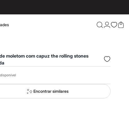
dades
Confira 
de moletom com capuz the rolling stones
da
disponível
Encontrar similares