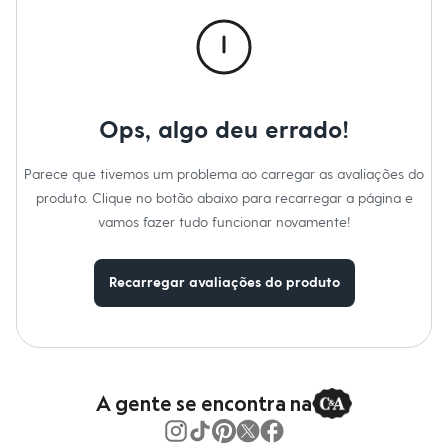
Calças
Casacos e Jaquetas
Jeans
Macacões
Saias
Shorts e Bermudas
Vestidos
Ops, algo deu errado!
Acessórios
Bolsas
Bonés e Chapéus
Parece que tivemos um problema ao carregar as avaliações do
Bijoux
produto. Clique no botão abaixo para recarregar a página e
Cintos
Óculos
vamos fazer tudo funcionar novamente!
Relógios
Calçados
Botas
Recarregar avaliações do produto
Chinelos
Rasteirinhas
Sandálias
Sapatilhas
Tênis
Marcas
City
A gente se encontra na
Clock House
Mindset