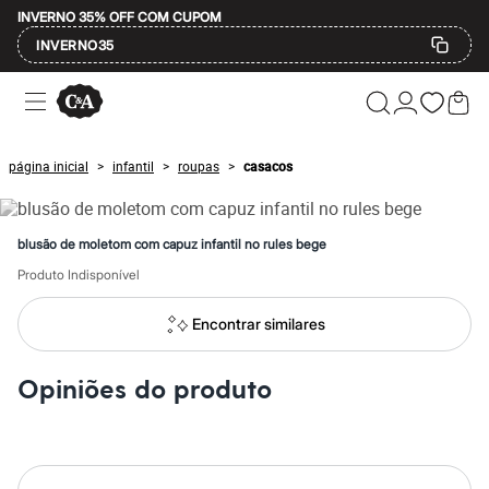
INVERNO 35% OFF COM CUPOM
INVERNO35
Ofertas
Compre por Departamento
Feminino
Masculino
página inicial
infantil
roupas
casacos
>
>
>
Infantil
Calçados
Mindse7
Plus Size
blusão de moletom com capuz infantil no rules bege
Até 20% off
Até 40% off
Produto Indisponível
Até 60% off
A partir de 60% off
Encontrar similares
Feminino
Em alta
Inverno
Opiniões do produto
Alfaiataria
Novidades
Roupas
Blusas e Camisetas
Básicos