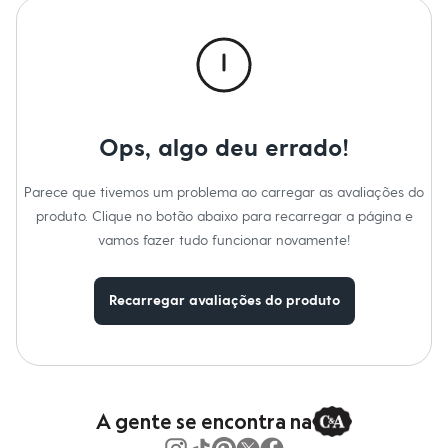
Calças
Casacos e Jaquetas
Jeans
Macacões
Saias
Shorts e Bermudas
Vestidos
Acessórios
Ops, algo deu errado!
Bolsas
Bonés e Chapéus
Bijoux
Parece que tivemos um problema ao carregar as avaliações do
Cintos
produto. Clique no botão abaixo para recarregar a página e
Óculos
Relógios
vamos fazer tudo funcionar novamente!
Calçados
Botas
Chinelos
Recarregar avaliações do produto
Rasteirinhas
Sandálias
Sapatilhas
Tênis
Marcas
City
Clock House
A gente se encontra na
Mindset