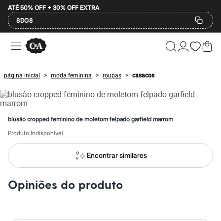
ATÉ 50% OFF + 30% OFF EXTRA
8DO8
Ofertas
Compre por Departamento
Feminino
Masculino
página inicial
moda feminina
roupas
casacos
>
>
>
Infantil
Calçados
Mindse7
Plus Size
Até 20% off
blusão cropped feminino de moletom felpado garfield marrom
Até 40% off
Até 60% off
Produto Indisponível
A partir de 60% off
Feminino
Encontrar similares
Em alta
Inverno
Alfaiataria
Opiniões do produto
Novidades
Roupas
Blusas e Camisetas
Básicos