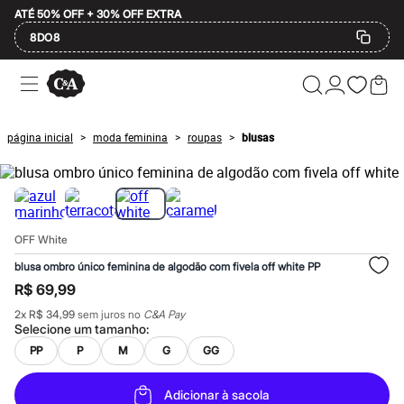
ATÉ 50% OFF + 30% OFF EXTRA
8DO8
Ofertas
Compre por Departamento
Feminino
Masculino
página inicial
moda feminina
roupas
blusas
>
>
>
Infantil
Calçados
Plus Size
2 calçados por R$189
2 peças por R$199
3 lingeries por R$99
OFF White
3 itens de beleza por R$129
Até 20% off
blusa ombro único feminina de algodão com fivela off white PP
Até 40% off
R$ 69,99
Até 60% off
A partir de 60% off
2
x
R$ 34,99
sem juros no
C&A Pay
Feminino
Selecione um
tamanho
:
Em alta
PP
P
M
G
GG
Inverno
Alfaiataria
Novidades
Adicionar à sacola