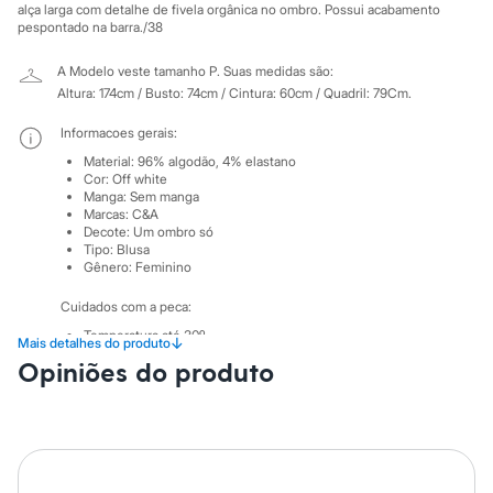
City
alça larga com detalhe de fivela orgânica no ombro. Possui acabamento
Clock House
pespontado na barra./38
Mindset
Sawary
A Modelo veste tamanho P.
Suas medidas são:
Yessica
Altura: 174cm / Busto: 74cm / Cintura: 60cm / Quadril: 79Cm.
Moda esportiva
Acessórios
Informacoes gerais:
Blusas
Calçados
Material
:
96% algodão, 4% elastano
Cor
:
Off white
Leggings
Manga
:
Sem manga
Shorts e Bermudas
Marcas
:
C&A
Tops
Decote
:
Um ombro só
Moda íntima
Tipo
:
Blusa
Calcinhas
Gênero
:
Feminino
Cintas e Modeladores
Meias
Cuidados com a peca:
Pijamas
Temperatura até 30º.
Sutiãs e Tops
↓
Mais detalhes do produto
Não alvejar.
Moda praia
Opiniões do produto
Não secar em secadora.
Biquínis
Secar na vertical.
Maiôs
Passar em temperatura mínima.
Saídas de praia
Não lavar a seco.
Personagens
Limpar a úmido.
Plus size
Blusas e Camisetas