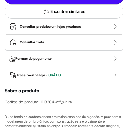
Roupas
Blusas e Camisetas
Básicos
Encontrar similares
Calças
Casacos e Jaquetas
Jeans
Consultar produtos em lojas proximas
Macacões
Saias
Shorts e Bermudas
Consultar frete
Vestidos
Acessórios
Bolsas
Formas de pagamento
Bonés e Chapéus
Bijoux
Cintos
Troca fácil na loja -
GRÁTIS
Óculos
Relógios
Calçados
Sobre o produto
Botas
Chinelos
Codigo do produto
:
1113304-off_white
Rasteirinhas
Sandálias
Sapatilhas
Blusa feminina confeccionada em malha canelada de algodão. A peça tem a
Tênis
modelagem de ombro único, com construção reta e o caimento é
Marcas
confortavelmente ajustado ao corpo. O modelo apresenta decote diagonal,