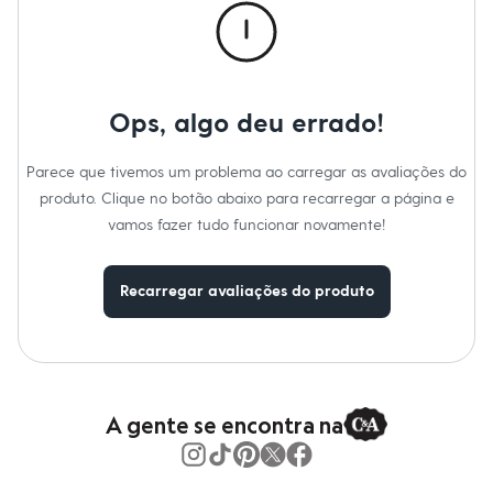
Calças
Casacos e Jaquetas
Jeans
Moda esportiva
Shorts e Saias
Vestidos
Ops, algo deu errado!
Masculino
Em alta
Dia dos Pais
Parece que tivemos um problema ao carregar as avaliações do
Inverno
produto. Clique no botão abaixo para recarregar a página e
Novidades
Roupas
vamos fazer tudo funcionar novamente!
Bermudas
Camisas
Calças
Recarregar avaliações do produto
Camisetas e Regatas
Casacos e Jaquetas
Jeans
Polos
Acessórios
Bolsas e Mochilas
A gente se encontra na
Chapéus e Bonés
Cintos
Carteiras
Óculos