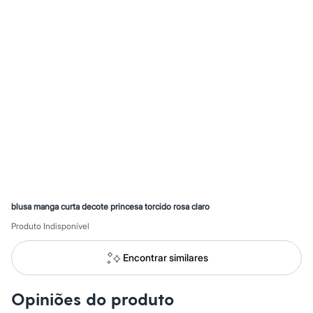
Calças
Casacos e Jaquetas
Jeans
Macacões
Saias
Shorts e Bermudas
Vestidos
Acessórios
Bolsas
Bonés e Chapéus
Bijoux
Cintos
Óculos
Relógios
Calçados
Botas
Chinelos
blusa manga curta decote princesa torcido rosa claro
Rasteirinhas
Produto Indisponível
Sandálias
Sapatilhas
Tênis
Encontrar similares
Marcas
City
Clock House
Opiniões do produto
Mindset