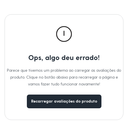
Sawary
Yessica
Moda esportiva
Acessórios
Blusas
Calçados
Leggings
Shorts e Bermudas
Tops
Moda íntima
Calcinhas
Ops, algo deu errado!
Cintas e Modeladores
Meias
Pijamas
Parece que tivemos um problema ao carregar as avaliações do
Sutiãs e Tops
produto. Clique no botão abaixo para recarregar a página e
Moda praia
Biquínis
vamos fazer tudo funcionar novamente!
Maiôs
Saídas de praia
Personagens
Recarregar avaliações do produto
Plus size
Blusas e Camisetas
Calças
Casacos e Jaquetas
Jeans