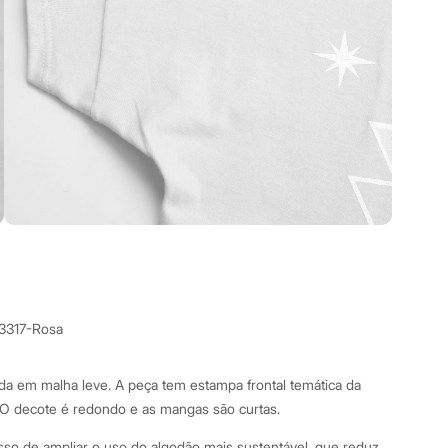
3317-Rosa
ida em malha leve. A peça tem estampa frontal temática da
O decote é redondo e as mangas são curtas.
o de ampliar o uso do algodão mais sustentável, que reduz