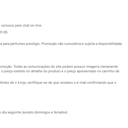
Google store
Apple store
Atendimento
 conosco pelo chat on-line
01-05
Ajuda
Fale conosco
ara perfumes prestígio. Promoção não cumulativa e sujeita a disponibilidade
Nossas lojas
Nossas lojas plus size
Central de ética
 promoção. Todas as comunicações do site podem possuir imagens meramente
 o preço exibido no detalhe do produto e o preço apresentado no carrinho de
Eventos
Antes de ir à loja, certifique-se de que recebeu o e-mail confirmando que o
Especial Dia dos Pais
dia seguinte (exceto domingos e feriados).