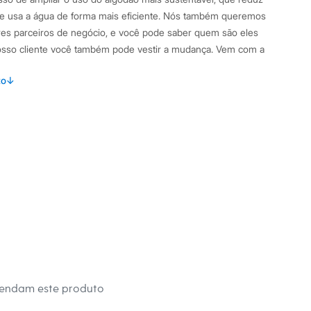
 e usa a água de forma mais eficiente. Nós também queremos
res parceiros de negócio, e você pode saber quem são eles
sso cliente você também pode vestir a mudança. Vem com a
a
to
↓
s:
 Algodão
curta
y
na
mendam este produto