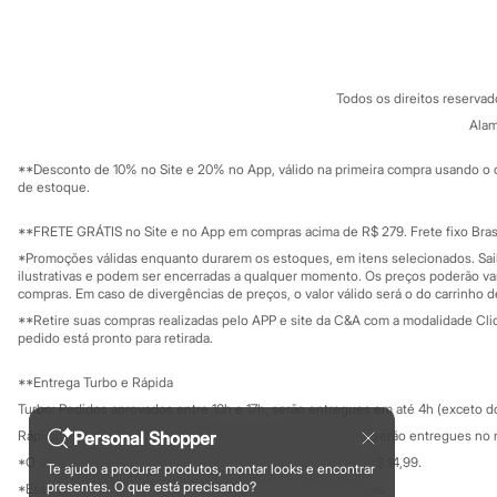
Sobre a C&A
Cartão C&A
Sandálias
Sobre o cartã
Fornecedores
Tênis
Diversão
Termos e condições
C&A&VC
Conheça o pr
Marcas
Política de privacidade
Baby Club
Todos os direitos reserva
Trabalhe conosco
C&A Pay
Fifteen
Sobre o C&A P
Alam
Miss Fifteen
Sustentabilidade
Solicite seu ca
Palomino
Mapa do site
**Desconto de 10% no Site e 20% no App, válido na primeira compra usando o 
Moda íntima
Governança
Investidores
de estoque.
Calcinhas
Ouvidoria / Rel
Cuecas
Sala de imprensa
Educação fina
**FRETE GRÁTIS no Site e no App em compras acima de R$ 279. Frete fixo Brasi
Meias
Privacidade
Pijamas
Sustentabilida
*Promoções válidas enquanto durarem os estoques, em itens selecionados. Sa
Configuração de cookies
Moda praia
ilustrativas e podem ser encerradas a qualquer momento. Os preços poderão var
Biquínis e Maiôs
Minha privacidade
compras. Em caso de divergências de preços, o valor válido será o do carrinho 
Blusas de proteção
**Retire suas compras realizadas pelo APP e site da C&A com a modalidade Clique
Sungas
pedido está pronto para retirada.
Personagens
Bluey
**Entrega Turbo e Rápida
Disney
Turbo: Pedidos aprovados entre 10h e 17h, serão entregues em até 4h (exceto d
Hello Kitty
Homem Aranha
Personal Shopper
Rápida: Pedidos com os pagamentos aprovados até as 10h, serão entregues no 
Minecraft
*O valor do frete para o turbo é R$ 24,99 e para a rápida é R$ 14,99.
Te ajudo a procurar produtos, montar looks e encontrar
Naruto
Formas de pagamento
presentes. O que está precisando?
*Essa condição ainda não estará disponível em todas as lojas.
Patrulha Canina