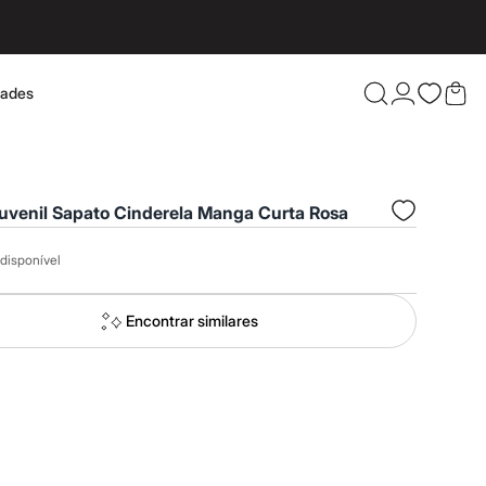
dades
Confira 
Juvenil Sapato Cinderela Manga Curta Rosa
disponível
Encontrar similares