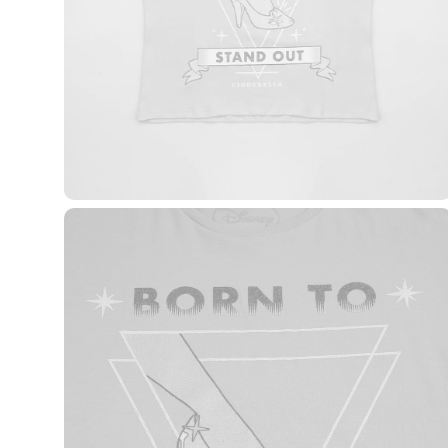
Casacos e Jaquetas
Jeans
Macacões
Saias
Shorts e Bermudas
Vestidos
Acessórios
Bolsas
Bonés e Chapéus
Bijoux
Cintos
Óculos
Relógios
Calçados
Botas
Chinelos
Rasteirinhas
Sandálias
Sapatilhas
Tênis
Marcas
City
Clock House
Mindset
Sawary