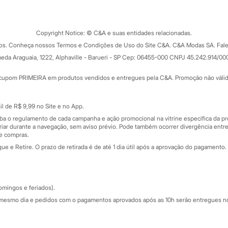
Tipos de serviços
o C&A
Clique e retire
Trocas e devoluções
ograma
Copyright Notice: © C&A e suas entidades relacionadas.
Formas de pagamento
dos. Conheça nossos Termos e Condições de Uso do Site C&A. C&A Modas SA. Fale
Todas as vantagens
ay
eda Araguaia, 1222, Alphaville - Barueri - SP Cep: 06455-000 CNPJ 45.242.914/00
Minha C&A
rtão
Cupons de desconto
cupom PRIMEIRA em produtos vendidos e entregues pela C&A. Promoção não válida p
Cartão presente
atórios
Sobre o cartão presente
nceira
l de R$ 9,99 no Site e no App.
de
iba o regulamento de cada campanha e ação promocional na vitrine específica da
iar durante a navegação, sem aviso prévio. Pode também ocorrer divergência entre
de compras.
 e Retire. O prazo de retirada é de até 1 dia útil após a aprovação do pagamento. 
omingos e feriados).
mesmo dia e pedidos com o pagamentos aprovados após as 10h serão entregues no 
Segurança e qualidade