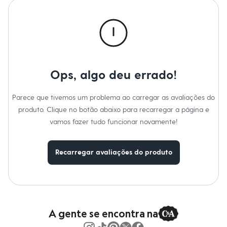
Roupas
Blusas e Camisetas
Básicos
Calças
Casacos e Jaquetas
Jeans
Macacões
Saias
Ops, algo deu errado!
Shorts e Bermudas
Vestidos
Acessórios
Parece que tivemos um problema ao carregar as avaliações do
Bolsas
produto. Clique no botão abaixo para recarregar a página e
Bonés e Chapéus
Bijoux
vamos fazer tudo funcionar novamente!
Cintos
Óculos
Relógios
Recarregar avaliações do produto
Calçados
Botas
Chinelos
Rasteirinhas
Sandálias
Sapatilhas
Tênis
A gente se encontra na
Marcas