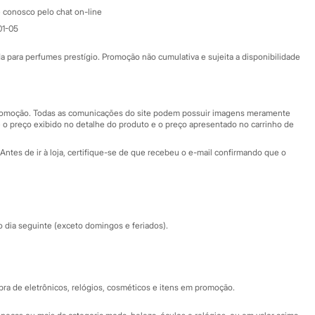
Atendimento
 conosco pelo chat on-line
01-05
Ajuda
Fale conosco
ara perfumes prestígio. Promoção não cumulativa e sujeita a disponibilidade
Nossas lojas
Nossas lojas plus size
Central de ética
 promoção. Todas as comunicações do site podem possuir imagens meramente
 o preço exibido no detalhe do produto e o preço apresentado no carrinho de
Eventos
Antes de ir à loja, certifique-se de que recebeu o e-mail confirmando que o
Especial Dia dos Pais
dia seguinte (exceto domingos e feriados).
a de eletrônicos, relógios, cosméticos e itens em promoção.