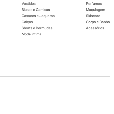
Vestidos
Perfumes
Blusas e Camisas
Maquiagem
Casacos e Jaquetas
Skincare
Calças
Corpo e Banho
Shorts e Bermudas
Acessórios
Moda Íntima
Baixe o app
Google store
Apple store