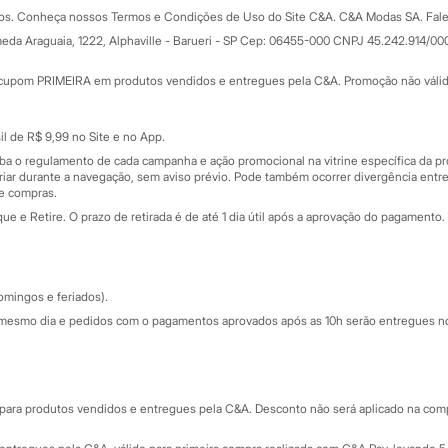
Formas de pagamento
dos. Conheça nossos Termos e Condições de Uso do Site C&A. C&A Modas SA. Fale
Todas as vantagens
ay
eda Araguaia, 1222, Alphaville - Barueri - SP Cep: 06455-000 CNPJ 45.242.914/00
Minha C&A
rtão
Cupons de desconto
cupom PRIMEIRA em produtos vendidos e entregues pela C&A. Promoção não válida p
Cartão presente
atórios
Sobre o cartão presente
nceira
l de R$ 9,99 no Site e no App.
de
iba o regulamento de cada campanha e ação promocional na vitrine específica da
iar durante a navegação, sem aviso prévio. Pode também ocorrer divergência entre
de compras.
 e Retire. O prazo de retirada é de até 1 dia útil após a aprovação do pagamento. 
omingos e feriados).
mesmo dia e pedidos com o pagamentos aprovados após as 10h serão entregues no 
Segurança e qualidade
ara produtos vendidos e entregues pela C&A. Desconto não será aplicado na compr