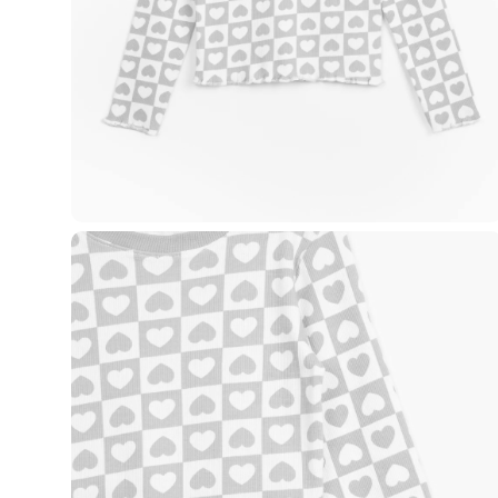
Casacos e Jaquetas
Jeans
Macacões
Saias
Shorts e Bermudas
Vestidos
Acessórios
Bolsas
Bonés e Chapéus
Bijoux
Cintos
Óculos
Relógios
Calçados
Botas
Chinelos
Rasteirinhas
Sandálias
Sapatilhas
Tênis
Marcas
City
Clock House
Mindset
Sawary