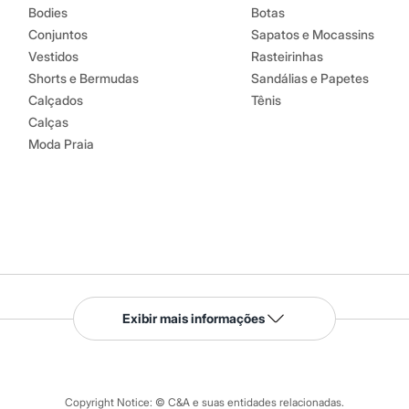
Bodies
Botas
Conjuntos
Sapatos e Mocassins
Vestidos
Rasteirinhas
Shorts e Bermudas
Sandálias e Papetes
Calçados
Tênis
Calças
Moda Praia
Serviços
Exibir mais informações
Tipos de serviços
o C&A
Clique e retire
Trocas e devoluções
ograma
Copyright Notice: © C&A e suas entidades relacionadas.