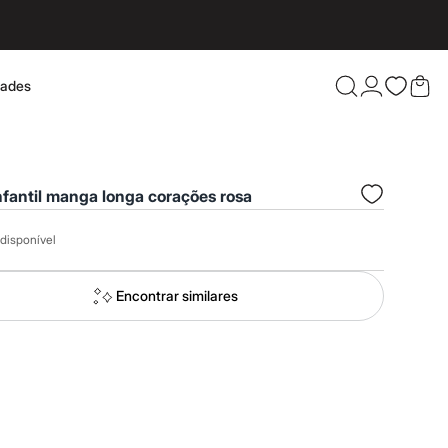
dades
Confira 
nfantil manga longa corações rosa
disponível
Encontrar similares