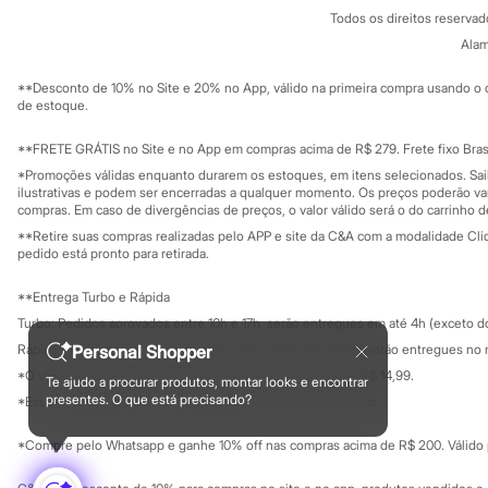
Política de privacidade
Sonic
Todos os direitos reserva
Trabalhe conosco
C&A Pay
Stitch
Sobre o C&A P
Alam
Sustentabilidade
Beleza
Solicite seu ca
Kits
Mapa do site
**Desconto de 10% no Site e 20% no App, válido na primeira compra usando o 
Perfumes árabes
Governança
Investidores
de estoque.
Novidades
Ouvidoria / Rel
Sala de imprensa
Cabelos
Educação fina
**FRETE GRÁTIS no Site e no App em compras acima de R$ 279. Frete fixo Brasi
Condicionador
Privacidade
Escovas e Pentes
Sustentabilida
*Promoções válidas enquanto durarem os estoques, em itens selecionados. Sa
Configuração de cookies
Finalizadores
ilustrativas e podem ser encerradas a qualquer momento. Os preços poderão var
Minha privacidade
compras. Em caso de divergências de preços, o valor válido será o do carrinho 
Shampoo
Tratamento
**Retire suas compras realizadas pelo APP e site da C&A com a modalidade Clique
Cuidados com o corpo
pedido está pronto para retirada.
Hidratante
Protetor solar
**Entrega Turbo e Rápida
Tratamento
Turbo: Pedidos aprovados entre 10h e 17h, serão entregues em até 4h (exceto d
Cuidados com o rosto
Esfoliante
Personal Shopper
Rápida: Pedidos com os pagamentos aprovados até as 10h, serão entregues no 
Hidratante
*O valor do frete para o turbo é R$ 24,99 e para a rápida é R$ 14,99.
Te ajudo a procurar produtos, montar looks e encontrar
Protetor solar
Formas de pagamento
presentes. O que está precisando?
*Essa condição ainda não estará disponível em todas as lojas.
Tônicos
Maquiagens
*Compre pelo Whatsapp e ganhe 10% off nas compras acima de R$ 200. Válido p
Base
Batom