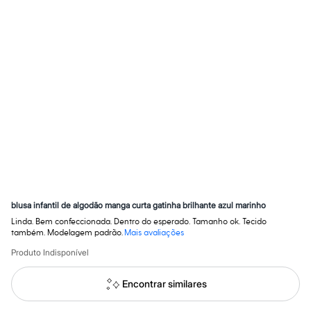
Calças
Casacos e Jaquetas
Jeans
Macacões
Saias
Shorts e Bermudas
Vestidos
Acessórios
Bolsas
Bonés e Chapéus
Bijoux
Cintos
Óculos
Relógios
Calçados
Botas
Chinelos
blusa infantil de algodão manga curta gatinha brilhante azul marinho
Rasteirinhas
Linda. Bem confeccionada. Dentro do esperado. Tamanho ok. Tecido
Sandálias
também. Modelagem padrão.
Mais avaliações
Sapatilhas
Tênis
Produto Indisponível
Marcas
City
Encontrar similares
Clock House
Mindset