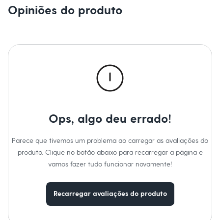
Sawary
Opiniões do produto
Yessica
Moda esportiva
Acessórios
Blusas
Calçados
Leggings
Shorts e Bermudas
Tops
Moda íntima
Calcinhas
Cintas e Modeladores
Meias
Ops, algo deu errado!
Pijamas
Sutiãs e Tops
Moda praia
Parece que tivemos um problema ao carregar as avaliações do
Biquínis
Maiôs
produto. Clique no botão abaixo para recarregar a página e
Saídas de praia
vamos fazer tudo funcionar novamente!
Personagens
Plus size
Blusas e Camisetas
Recarregar avaliações do produto
Calças
Casacos e Jaquetas
Jeans