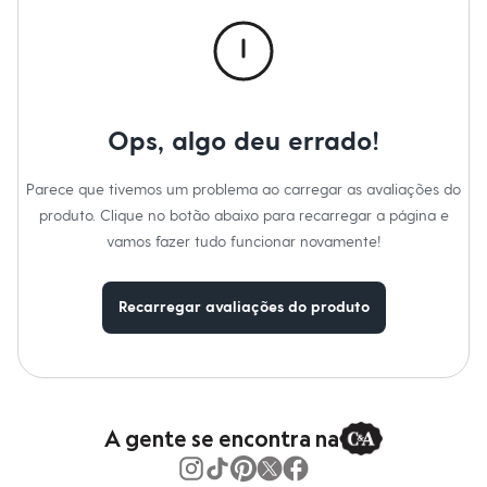
Roupas
Blusas e Camisetas
Básicos
Calças
Casacos e Jaquetas
Jeans
Macacões
Ops, algo deu errado!
Saias
Shorts e Bermudas
Vestidos
Parece que tivemos um problema ao carregar as avaliações do
Acessórios
produto. Clique no botão abaixo para recarregar a página e
Bolsas
Bonés e Chapéus
vamos fazer tudo funcionar novamente!
Bijoux
Cintos
Óculos
Recarregar avaliações do produto
Relógios
Calçados
Botas
Chinelos
Rasteirinhas
Sandálias
Sapatilhas
A gente se encontra na
Tênis
Marcas