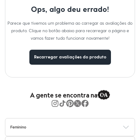
Moda esportiva
Shorts e Saias
Ops, algo deu errado!
Vestidos
Masculino
Parece que tivemos um problema ao carregar as avaliações do
Em alta
Dia dos Pais
produto. Clique no botão abaixo para recarregar a página e
Inverno
vamos fazer tudo funcionar novamente!
Novidades
Roupas
Bermudas
Recarregar avaliações do produto
Camisas
Calças
Camisetas e Regatas
Casacos e Jaquetas
Jeans
Polos
Acessórios
A gente se encontra na
Bolsas e Mochilas
Chapéus e Bonés
Cintos
Carteiras
Óculos
Relógios
Feminino
Calçados
Blusas
Calças
Vestidos
Saias
Casacos
Moda Praia
Moda Íntima
Botas