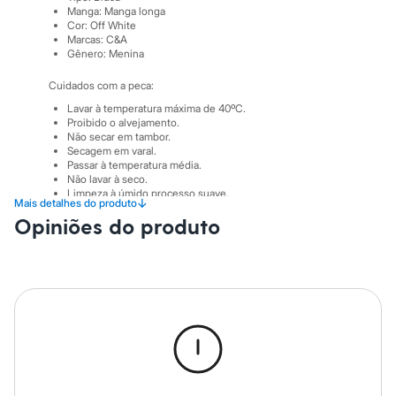
Sawary
Manga
:
Manga longa
Yessica
Cor
:
Off White
Moda esportiva
Marcas
:
C&A
Acessórios
Gênero
:
Menina
Blusas
Calçados
Cuidados com a peca:
Leggings
Lavar à temperatura máxima de 40ºC.
Shorts e Bermudas
Proibido o alvejamento.
Tops
Não secar em tambor.
Moda íntima
Secagem em varal.
Calcinhas
Passar à temperatura média.
Cintas e Modeladores
Não lavar à seco.
Meias
Limpeza à úmido processo suave.
↓
Mais detalhes do produto
Pijamas
Opiniões do produto
Sutiãs e Tops
Moda praia
Biquínis
Maiôs
Saídas de praia
Personagens
Plus size
Blusas e Camisetas
Calças
Casacos e Jaquetas
Jeans