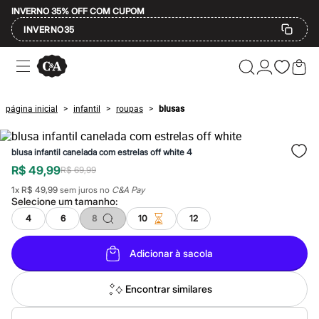
INVERNO 35% OFF COM CUPOM
INVERNO35
Ofertas
Compre por Departamento
Feminino
Masculino
página inicial
infantil
roupas
blusas
>
>
>
Infantil
Calçados
Mindse7
blusa infantil canelada com estrelas off white 4
Plus Size
Até 20% off
R$ 49,99
R$ 69,99
Até 40% off
1
x
R$ 49,99
sem juros no
C&A Pay
Até 60% off
Selecione um
tamanho
:
A partir de 60% off
Feminino
4
6
8
10
12
Em alta
Inverno
Adicionar à sacola
Alfaiataria
Novidades
Roupas
Encontrar similares
Blusas e Camisetas
Básicos