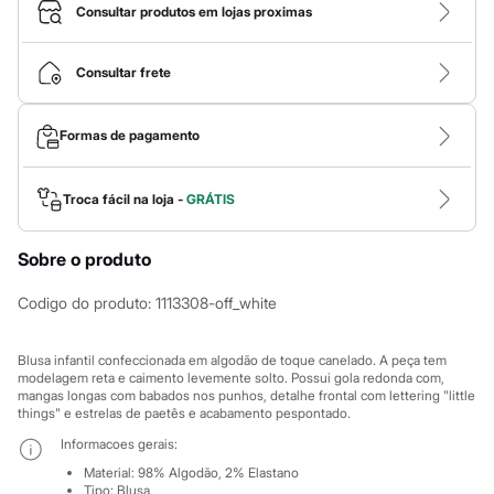
Calças
Consultar produtos em lojas proximas
Casacos e Jaquetas
Jeans
Macacões
Consultar frete
Saias
Shorts e Bermudas
Vestidos
Formas de pagamento
Acessórios
Bolsas
Bonés e Chapéus
Bijoux
Troca fácil na loja -
GRÁTIS
Cintos
Óculos
Sobre o produto
Relógios
Calçados
Botas
Codigo do produto
:
1113308-off_white
Chinelos
Rasteirinhas
Sandálias
Blusa infantil confeccionada em algodão de toque canelado. A peça tem
Sapatilhas
modelagem reta e caimento levemente solto. Possui gola redonda com,
mangas longas com babados nos punhos, detalhe frontal com lettering "little
Tênis
things" e estrelas de paetês e acabamento pespontado.
Marcas
City
Informacoes gerais:
Clock House
Material
:
98% Algodão, 2% Elastano
Mindset
Tipo
:
Blusa