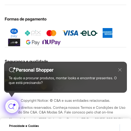
Cupons de desconto
Configuração de cookies
Chinelos
Educação financeira
Sapatos
Nossas lojas plus size
Cartão presente
Minha privacidade
Sustentabilidade
Sandálias e Papetes
Sobre o cartão presente
Tênis
Central de ética
Formas de pagamento
Moda esportiva
Acessórios
Bermudas
Camisetas
Calças
Calçados
Regatas
Moda íntima
Segurança e qualidade
Cuecas
Personal Shopper
Meias
Pijamas
Te ajudo a procurar produtos, montar looks e encontrar presentes. O
Moda praia
que está precisando?
Personagens
Plus size
Blusas e Camisetas
Copyright Notice: © C&A e suas entidades relacionadas.
Calças
Camisas
Todos os direitos reservados. Conheça nossos Termos e Condições de Uso
do Site C&A. C&A Modas SA. Fale conosco pelo chat on-line
Casacos e Jaquetas
Jeans
Alameda Araguaia, 1222, Alphaville - Barueri - SP Cep: 06455-000 CNPJ
Moda esportiva
45.242.914/0001-05
Privacidade e Cookies
Shorts e Bermudas