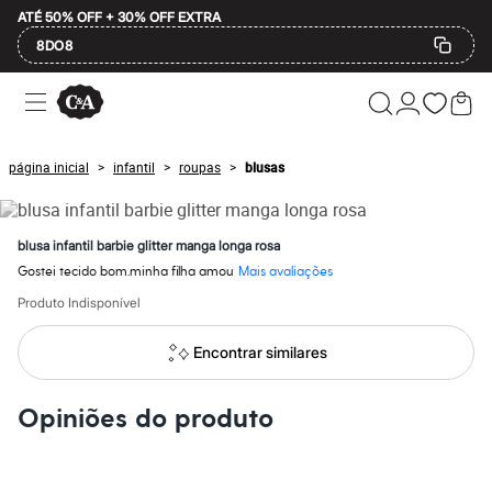
ATÉ 50% OFF + 30% OFF EXTRA
8DO8
Ofertas
Compre por Departamento
Feminino
Masculino
página inicial
infantil
roupas
blusas
>
>
>
Infantil
Calçados
Mindse7
Plus Size
blusa infantil barbie glitter manga longa rosa
Até 20% off
Gostei tecido bom.minha filha amou
Mais avaliações
Até 40% off
Até 60% off
Produto Indisponível
A partir de 60% off
Feminino
Encontrar similares
Em alta
Inverno
Alfaiataria
Opiniões do produto
Novidades
Roupas
Blusas e Camisetas
Básicos