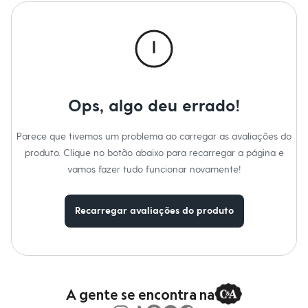
Calças
Casacos e Jaquetas
Jeans
Macacões
Saias
Shorts e Bermudas
Vestidos
Acessórios
Bolsas
Ops, algo deu errado!
Bonés e Chapéus
Bijoux
Parece que tivemos um problema ao carregar as avaliações do
Cintos
Óculos
produto. Clique no botão abaixo para recarregar a página e
Relógios
vamos fazer tudo funcionar novamente!
Calçados
Botas
Chinelos
Recarregar avaliações do produto
Rasteirinhas
Sandálias
Sapatilhas
Tênis
Marcas
City
Clock House
A gente se encontra na
Mindset