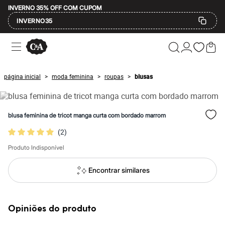
INVERNO 35% OFF COM CUPOM
INVERNO35
Ofertas
Compre por Departamento
Feminino
Masculino
página inicial
moda feminina
roupas
blusas
>
>
>
Infantil
Calçados
Mindse7
Plus Size
blusa feminina de tricot manga curta com bordado marrom
Até 20% off
Até 40% off
(
2
)
Até 60% off
A partir de 60% off
Produto Indisponível
Feminino
Em alta
Encontrar similares
Inverno
Alfaiataria
Novidades
Roupas
Opiniões do produto
Blusas e Camisetas
Básicos